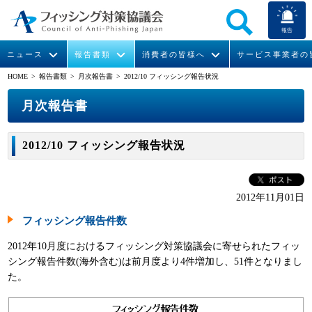
報告
ニュース
報告書類
消費者の皆様へ
サービス事業者の
HOME
> 報告書類 >
月次報告書
> 2012/10 フィッシング報告状況
なりすまし送信メール対策について
フィッシングとは
ガイドライン
緊急情報
組織概要
月次報告書
今すぐできるフィッシング対策
フィッシングサイトURL提供
協議会からのお知らせ
フィッシングレポート
会長挨拶
2012/10 フィッシング報告状況
STOP. THINK. CONNECT.
フィッシングの報告
運営委員紹介
月次報告書
イベント
マンガでわかるフィッシング詐欺対策 5ヶ条
協議会WG報告書
ニュース記事集
活動
2012年11月01日
フィッシング報告件数
WG活動
2012年10月度におけるフィッシング対策協議会に寄せられたフィッ
メンバー
シング報告件数(海外含む)は前月度より4件増加し、51件となりまし
た。
入会案内