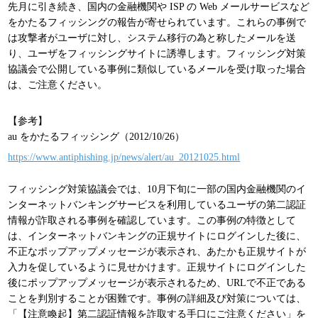
先月に引き続き、国内の金融機関や ISP の Web メールサービスなど
をかたるフィッシングの報告が寄せられています。これらの事例で
は攻撃者がユーザに対し、システム移行の為と称したメールを送
り、ユーザをフィッシングサイトに誘導します。フィッシング対策
協議会で公開している事例に類似しているメールを受け取った場合
は、ご注意ください。
【参考】
au をかたるフィッシング（2012/10/26）
https://www.antiphishing.jp/news/alert/au_20121025.html
フィッシング対策協議会では、10月下旬に一部の国内金融機関のイ
ンターネットバンキングサービスを利用しているユーザの第二認証
情報が詐取される事例を確認しています。この事例の特徴として
は、インターネットバンキングの正規サイトにログインした後に、
不正なポップアップメッセージが表示され、あたかも正規サイトが
入力を促しているように見せかけます。正規サイトにログインした
後にポップアップメッセージが表示されるため、URLで不正である
ことを判別することが困難です。事例の詳細及び対策については、
「【注意喚起】第二認証情報を詐取する手口にご注意ください」を