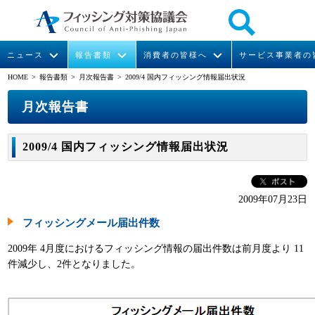
ニュース
報告書類
消費者の皆様へ
サービス事業者の
HOME
> 報告書類 >
月次報告書
> 2009/4 国内フィッシング情報届出状況
なりすまし送信メール対策について
フィッシングとは
ガイドライン
緊急情報
組織概要
月次報告書
今すぐできるフィッシング対策
フィッシングサイトURL提供
協議会からのお知らせ
フィッシングレポート
会長挨拶
2009/4 国内フィッシング情報届出状況
STOP. THINK. CONNECT.
フィッシングの報告
運営委員紹介
月次報告書
イベント
マンガでわかるフィッシング詐欺対策 5ヶ条
協議会WG報告書
ニュース記事集
活動
2009年07月23日
フィッシングメール届出件数
WG活動
2009年 4月度におけるフィッシング情報の届出件数は前月度より 11
メンバー
件減少し、2件となりました。
入会案内