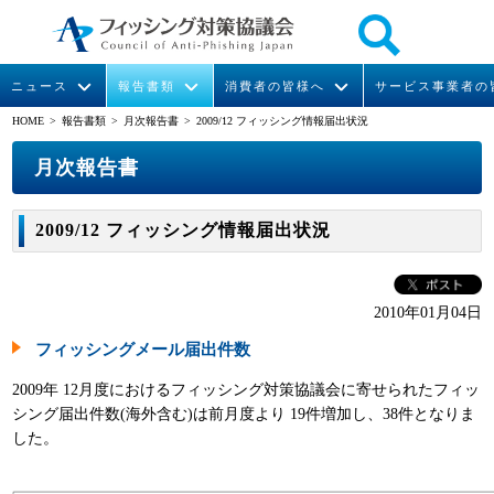
ニュース
報告書類
消費者の皆様へ
サービス事業者の
HOME
> 報告書類 >
月次報告書
> 2009/12 フィッシング情報届出状況
なりすまし送信メール対策について
フィッシングとは
ガイドライン
緊急情報
組織概要
月次報告書
今すぐできるフィッシング対策
フィッシングサイトURL提供
協議会からのお知らせ
フィッシングレポート
会長挨拶
2009/12 フィッシング情報届出状況
STOP. THINK. CONNECT.
フィッシングの報告
運営委員紹介
月次報告書
イベント
マンガでわかるフィッシング詐欺対策 5ヶ条
協議会WG報告書
ニュース記事集
活動
2010年01月04日
フィッシングメール届出件数
WG活動
2009年 12月度におけるフィッシング対策協議会に寄せられたフィッ
メンバー
シング届出件数(海外含む)は前月度より 19件増加し、38件となりま
した。
入会案内