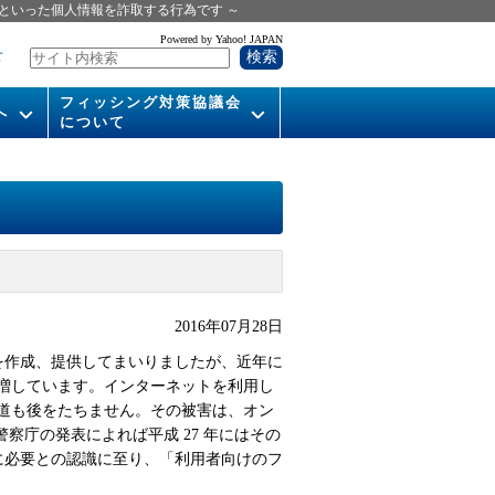
といった個人情報を詐取する行為です ～
Powered by Yahoo! JAPAN
せ
フィッシング対策協議会
へ
について
いて
組織概要
供
会長挨拶
運営委員紹介
活動
WG活動
2016年07月28日
を作成、提供してまいりましたが、近年に
メンバー
増しています。インターネットを利用し
入会案内
道も後をたちません。その被害は、オン
察庁の発表によれば平成 27 年にはその
パンフレット
に必要との認識に至り、「利用者向けのフ