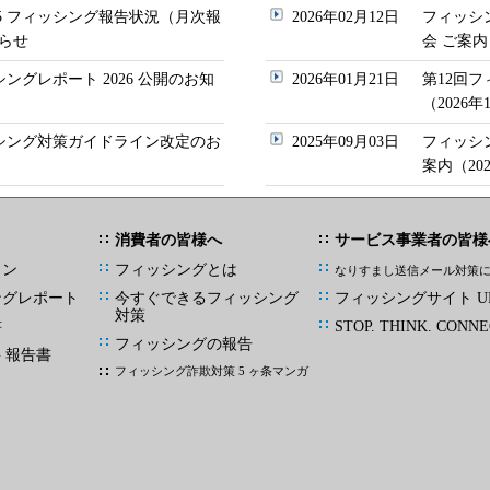
/05 フィッシング報告状況（月次報
2026年02月12日
フィッシ
らせ
会 ご案内
シングレポート 2026 公開のお知
2026年01月21日
第12回
（2026
ッシング対策ガイドライン改定のお
2025年09月03日
フィッシ
案内（20
消費者の皆様へ
サービス事業者の皆様
イン
フィッシングとは
なりすまし送信メール対策
ングレポート
今すぐできるフィッシング
フィッシングサイト UR
対策
書
STOP. THINK. CONNE
フィッシングの報告
G 報告書
フィッシング詐欺対策 5 ヶ条マンガ