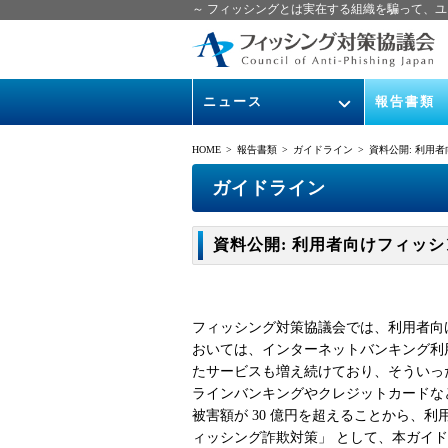
～ フィッシングとは実在する組織を騙って、ユ
ニュース
報告書類
緊急情報
ガイドライン
HOME
> 報告書類 >
ガイドライン
> 資料公開: 利用
協議会からのお知らせ
フィッシング
ガイドライン
イベント
月次報告書
資料公開: 利用者向けフィッ
ニュース記事集
協議会WG報
フィッシング対策協議会では、利用者向
おいては、インターネットバンキング利
たサービスも増え続けており、そういっ
ラインバンキングやクレジットカードなど
被害額が 30 億円を超えることから
ィッシング詐欺対策」 として、本ガイ