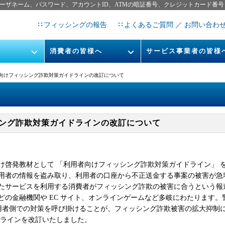
ーザネーム、パスワード、アカウントID、ATMの暗証番号、クレジットカード番号
フィッシングの報告
よくあるご質問 ／ お問い合わ
消費者の皆様へ
サービス事業者の皆様
フィッシングとは
なりすまし送信メール対策につ
者向けフィッシング詐欺対策ガイドラインの改訂について
フィッシングサイトURL提
レポート
今すぐできるフィッシング対策
STOP. THINK. CONNECT.
フィッシングの報告
シング詐欺対策ガイドラインの改訂について
告書
マンガでわかるフィッシング詐
欺対策 5ヶ条
け啓発教材として 「利用者向けフィッシング詐欺対策ガイドライン」 
用者の情報を盗み取り、利用者の口座から不正送金する事案の被害が急
たサービスを利用する消費者がフィッシング詐欺の被害に合うという報
の金融機関や EC サイト、オンラインゲームなど多岐にわたります。警
、利用者側での対策を呼び掛けることが、フィッシング詐欺被害の拡大抑制
ドラインを改訂いたしました。