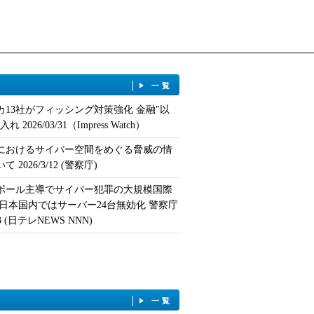
一覧
カ13社がフィッシング対策強化 金融"以
 2026/03/31（Impress Watch）
におけるサイバー空間をめぐる脅威の情
 2026/3/12 (警察庁)
ポール主導でサイバー犯罪の大規模国際
 日本国内ではサーバー24台無効化 警察庁
/13 (日テレNEWS NNN)
一覧