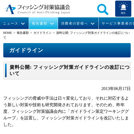
報告
ニュース
報告書類
消費者の皆様へ
サービス事業者の
HOME
> 報告書類 >
ガイドライン
> 資料公開: フィッシング対策ガイドラインの改訂につい
て
なりすまし送信メール対策について
フィッシングとは
ガイドライン
緊急情報
組織概要
ガイドライン
今すぐできるフィッシング対策
フィッシングサイトURL提供
協議会からのお知らせ
フィッシングレポート
会長挨拶
資料公開: フィッシング対策ガイドラインの改訂につ
STOP. THINK. CONNECT.
フィッシングの報告
運営委員紹介
月次報告書
イベント
いて
マンガでわかるフィッシング詐欺対策 5ヶ条
協議会WG報告書
ニュース記事集
活動
2013年06月17日
WG活動
フィッシングの脅威や手法は日々変化しており、それに対応するよ
う新しい対策や技術も研究開発されております。そのため、昨年
メンバー
度、フィッシング対策協議会内に「ガイドライン策定ワーキンググ
ループ」を設置し、フィッシング対策ガイドラインを改訂いたしま
した。
入会案内