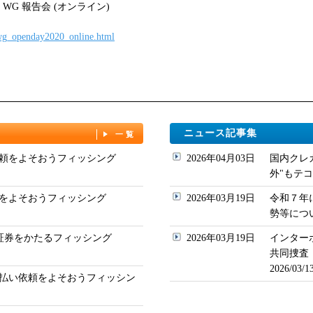
G 報告会 (オンライン)
hwg_openday2020_online.html
ニュース記事集
一覧
頼をよそおうフィッシング
2026年04月03日
国内クレ
外"もテコ入れ
をよそおうフィッシング
2026年03月19日
令和７年
勢等について
ド証券をかたるフィッシング
2026年03月19日
インター
共同捜査
2026/03
払い依頼をよそおうフィッシン