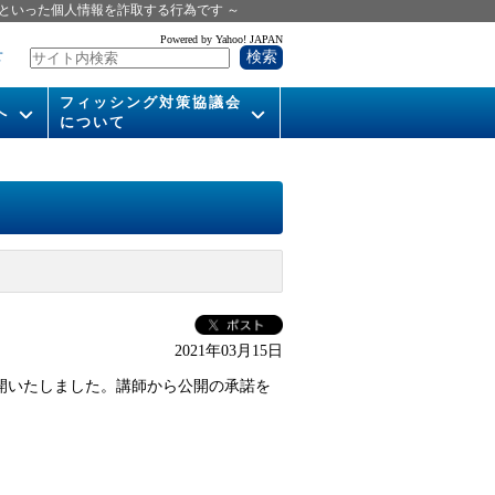
といった個人情報を詐取する行為です ～
Powered by Yahoo! JAPAN
せ
フィッシング対策協議会
へ
について
いて
組織概要
供
会長挨拶
運営委員紹介
活動
WG活動
2021年03月15日
メンバー
公開いたしました。講師から公開の承諾を
入会案内
パンフレット