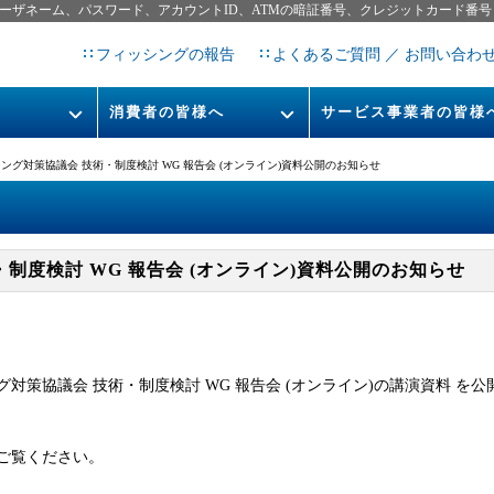
ーザネーム、パスワード、アカウントID、ATMの暗証番号、クレジットカード番号
フィッシングの報告
よくあるご質問 ／ お問い合わ
消費者の皆様へ
サービス事業者の皆様
フィッシングとは
なりすまし送信メール対策につ
ング対策協議会 技術・制度検討 WG 報告会 (オンライン)資料公開のお知らせ
フィッシングサイトURL提
レポート
今すぐできるフィッシング対策
STOP. THINK. CONNECT.
フィッシングの報告
制度検討 WG 報告会 (オンライン)資料公開のお知らせ
告書
マンガでわかるフィッシング詐
欺対策 5ヶ条
対策協議会 技術・制度検討 WG 報告会 (オンライン)の講演資料 を
ご覧ください。