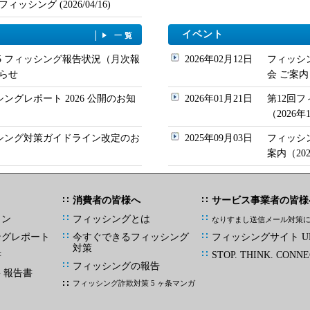
シング (2026/04/16)
イベント
一覧
/05 フィッシング報告状況（月次報
2026年02月12日
フィッシ
らせ
会 ご案内
シングレポート 2026 公開のお知
2026年01月21日
第12回
（2026
ッシング対策ガイドライン改定のお
2025年09月03日
フィッシ
案内（20
消費者の皆様へ
サービス事業者の皆様
イン
フィッシングとは
なりすまし送信メール対策
ングレポート
今すぐできるフィッシング
フィッシングサイト UR
対策
書
STOP. THINK. CONNE
フィッシングの報告
G 報告書
フィッシング詐欺対策 5 ヶ条マンガ