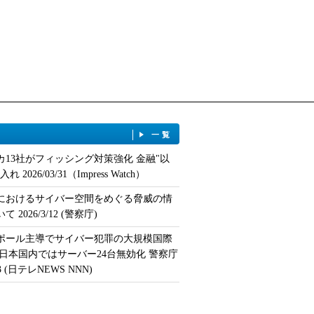
一覧
カ13社がフィッシング対策強化 金融"以
 2026/03/31（Impress Watch）
におけるサイバー空間をめぐる脅威の情
 2026/3/12 (警察庁)
ポール主導でサイバー犯罪の大規模国際
 日本国内ではサーバー24台無効化 警察庁
/13 (日テレNEWS NNN)