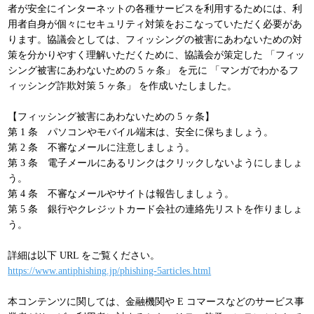
者が安全にインターネットの各種サービスを利用するためには、利
パンフレット
用者自身が個々にセキュリティ対策をおこなっていただく必要があ
ります。協議会としては、フィッシングの被害にあわないための対
策を分かりやすく理解いただくために、協議会が策定した 「フィッ
シング被害にあわないための 5 ヶ条」 を元に 「マンガでわかるフ
ィッシング詐欺対策 5 ヶ条」 を作成いたしました。
【フィッシング被害にあわないための 5 ヶ条】
第 1 条 パソコンやモバイル端末は、安全に保ちましょう。
第 2 条 不審なメールに注意しましょう。
第 3 条 電子メールにあるリンクはクリックしないようにしましょ
う。
第 4 条 不審なメールやサイトは報告しましょう。
第 5 条 銀行やクレジットカード会社の連絡先リストを作りましょ
う。
詳細は以下 URL をご覧ください。
https://www.antiphishing.jp/phishing-5articles.html
本コンテンツに関しては、金融機関や E コマースなどのサービス事