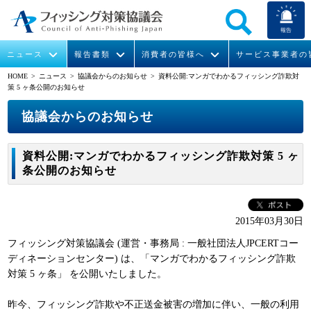
報告
ニュース
報告書類
消費者の皆様へ
サービス事業者の
HOME
> ニュース >
協議会からのお知らせ
> 資料公開:マンガでわかるフィッシング詐欺対
策 5 ヶ条公開のお知らせ
なりすまし送信メール対策について
フィッシングとは
ガイドライン
緊急情報
組織概要
協議会からのお知らせ
今すぐできるフィッシング対策
フィッシングサイトURL提供
協議会からのお知らせ
フィッシングレポート
会長挨拶
資料公開:マンガでわかるフィッシング詐欺対策 5 ヶ
STOP. THINK. CONNECT.
フィッシングの報告
運営委員紹介
月次報告書
イベント
条公開のお知らせ
マンガでわかるフィッシング詐欺対策 5ヶ条
協議会WG報告書
ニュース記事集
活動
2015年03月30日
WG活動
フィッシング対策協議会 (運営・事務局 : 一般社団法人JPCERTコー
メンバー
ディネーションセンター) は、「マンガでわかるフィッシング詐欺
対策 5 ヶ条」 を公開いたしました。
入会案内
昨今、フィッシング詐欺や不正送金被害の増加に伴い、一般の利用