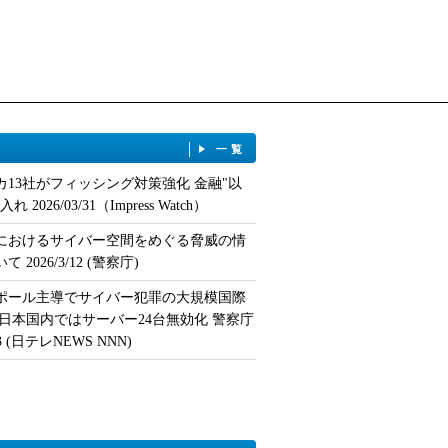
一覧
カ13社がフィッシング対策強化 金融"以
 2026/03/31（Impress Watch）
におけるサイバー空間をめぐる脅威の情
 2026/3/12 (警察庁)
ポール主導でサイバー犯罪の大規模国際
 日本国内ではサーバー24台無効化 警察庁
/13 (日テレNEWS NNN)