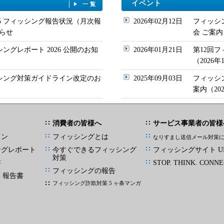
イベント
一覧
/05 フィッシング報告状況（月次報
2026年02月12日
フィッシ
らせ
会 ご案内
シングレポート 2026 公開のお知
2026年01月21日
第12回
（2026
ッシング対策ガイドライン改定のお
2025年09月03日
フィッシ
案内（20
消費者の皆様へ
サービス事業者の皆様
イン
フィッシングとは
なりすまし送信メール対策
ングレポート
今すぐできるフィッシング
フィッシングサイト UR
対策
書
STOP. THINK. CONNE
フィッシングの報告
G 報告書
フィッシング詐欺対策 5 ヶ条マンガ