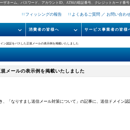
ーザネーム、パスワード、アカウントID、ATMの暗証番号、クレジットカード番号
フィッシングの報告
よくあるご質問 ／ お問い合わ
消費者の皆様へ
サービス事業者の皆様
フィッシングとは
なりすまし送信メール対策につ
メイン認証をパスした正規メールの表示例を掲載いたしました
フィッシングサイトURL提
レポート
今すぐできるフィッシング対策
STOP. THINK. CONNECT.
フィッシングの報告
正規メールの表示例を掲載いたしました
告書
マンガでわかるフィッシング詐
欺対策 5ヶ条
き、「なりすまし送信メール対策について」の記事に、送信ドメイン認