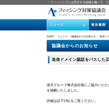
～ フィッシングとは実在する組織を騙って、ユ
ニュース
報告書類
緊急情報
ガイドライン
HOME
> ニュース >
協議会からのお知らせ
> 送信ド
協議会からのお知らせ
フィッシング
協議会からのお知らせ
イベント
月次報告書
送信ドメイン認証をパスした
ニュース記事集
協議会WG報
楽天グループ株式会社様にご協力いただ
を掲載いたしました。
詳細は以下URLをご覧ください。