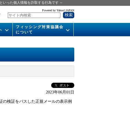
といった個人情報を詐取する行為です ～
Powered by Yahoo! JAPAN
せ
フィッシング対策協議会
へ
について
いて
組織概要
供
会長挨拶
運営委員紹介
活動
WG活動
2023年06月01日
メンバー
証の検証をパスした正規メールの表示例
入会案内
パンフレット