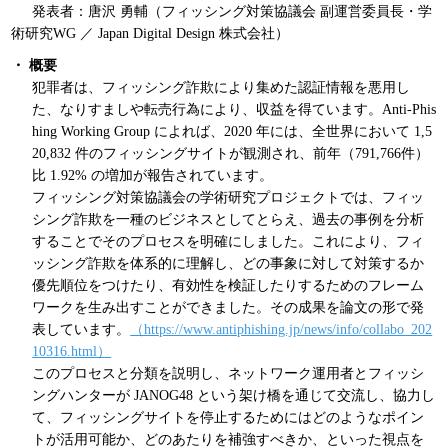
発表者：唐沢 勇輔（フィッシング対策協議会 副運営委員長・学
パンフレット
術研究WG ／ Japan Digital Design 株式会社）
・ 概要
犯罪者は、フィッシング詐欺により集めた認証情報を悪用し
た、なりすましや転売行為により、収益を得ています。Anti-Phis
hing Working Group によれば、2020 年には、全世界において 1,5
20,832 件のフィッシングサイトが観測され、前年（791,766件）
比 1.92% の増加が報告されています。
フィッシング対策協議会の学術研究プロジェクトでは、フィッ
シング詐欺を一種のビジネスとしてとらえ、過去の事例を分析
することでそのプロセスを明確にしました。これにより、フィ
ッシング詐欺を体系的に理解し、どの事象に対して対策するか
優先順位をつけたり、有効性を検証したりするためのフレーム
ワークを生み出すことができました。その成果を論文の形で発
表しています。
（https://www.antiphishing.jp/news/info/collabo_202
10316.html）
このプロセスと分類を説明し、ネットワーク運用者とフィッシ
ングハンターが JANOG48 という架け橋を通じて交流し、協力し
て、フィッシングサイトを停止するためにはどのようなポイン
トが活用可能か、どのあたりを補強すべきか、といった視点を