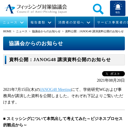
報告
ニュース
報告書類
消費者の皆様へ
サービス事業者の
HOME
> ニュース >
協議会からのお知らせ
> 資料公開：JANOG48 講演資料公開のお知らせ
なりすまし送信メール対策について
フィッシングとは
ガイドライン
緊急情報
組織概要
協議会からのお知らせ
今すぐできるフィッシング対策
フィッシングサイトURL提供
協議会からのお知らせ
フィッシングレポート
会長挨拶
資料公開：JANOG48 講演資料公開のお知らせ
STOP. THINK. CONNECT.
フィッシングの報告
運営委員紹介
月次報告書
イベント
マンガでわかるフィッシング詐欺対策 5ヶ条
協議会WG報告書
ニュース記事集
活動
2021年08月20日
2021年7月15日(木)の
JANOG48 Meeting
にて、学術研究WGおよび事
WG活動
務局が講演した資料を公開しました。それぞれ下記よりご覧いただ
けます。
メンバー
■ スミッシングについて本気出して考えてみた～ビジネスプロセス
入会案内
的観点から～