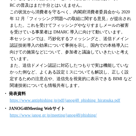
RC の普及はまだ十分とはいえません。
この状況から消費者を守るべく、内閣府消費者委員会から 2020
年 12 月「フィッシング問題への取組に関する意見」が提出され
ました。これを受けてフィッシングやなりすましメールの被害
を受けている事業者は DMARC 導入に向けて動いています。
本セッションでは、巧妙化するフィッシングと、送信ドメイン
認証技術導入の効果について事例を示し、国内での本格導入に
向けての施策などについて、参加者と議論していきたいと考え
ています。
また、送信ドメイン認証に対応したつもりで実は機能していな
かった例など、よくある設定ミスについても解説し、正しく設
定するための注意点や、送信先を視覚的に表示できる BIMI など
関連技術についても情報共有します。
・ 発表資料
https://www.antiphishing.jp/pdf/janog48_phishing_hiratsuka.pdf
・ JANOG48Meeting Webサイト
https://www.janog.gr.jp/meeting/janog48/phishing/