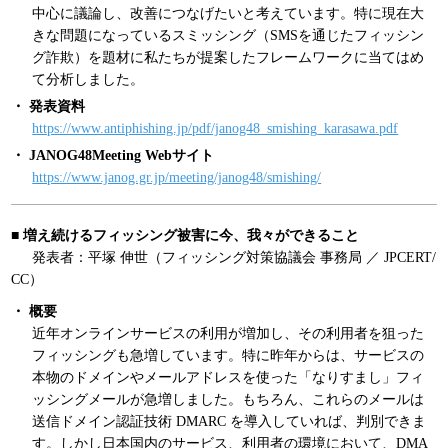
中心に議論し、改善につなげたいと考えています。特に現在大
きな問題になっているスミッシング（SMSを通じたフィッシン
グ詐欺）を題材に私たちが提案したフレームワークに当てはめ
て分析しました。
・ 発表資料
https://www.antiphishing.jp/pdf/janog48_smishing_karasawa.pdf
・ JANOG48Meeting Webサイト
https://www.janog.gr.jp/meeting/janog48/smishing/
■ 増え続けるフィッシング被害に今、我々ができること
発表者：平塚 伸世（フィッシング対策協議会 事務局 ／ JPCERT/
CC）
・ 概要
近年オンラインサービスの利用が増加し、その利用者を狙った
フィッシングも急増しています。特に昨年からは、サービスの
本物のドメインやメールアドレスを使った「なりすまし」フィ
ッシングメールが急増しました。もちろん、これらのメールは
送信ドメイン認証技術 DMARC を導入していれば、判別できま
す。しかし日本国内のサービス、利用者の環境において、DMA