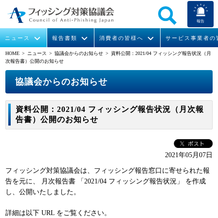
報告
ニュース
報告書類
消費者の皆様へ
サービス事業者の
HOME
> ニュース >
協議会からのお知らせ
> 資料公開：2021/04 フィッシング報告状況（月
次報告書）公開のお知らせ
なりすまし送信メール対策について
フィッシングとは
ガイドライン
緊急情報
組織概要
協議会からのお知らせ
今すぐできるフィッシング対策
フィッシングサイトURL提供
協議会からのお知らせ
フィッシングレポート
会長挨拶
資料公開：2021/04 フィッシング報告状況（月次報
STOP. THINK. CONNECT.
フィッシングの報告
運営委員紹介
月次報告書
イベント
告書）公開のお知らせ
マンガでわかるフィッシング詐欺対策 5ヶ条
協議会WG報告書
ニュース記事集
活動
2021年05月07日
WG活動
フィッシング対策協議会は、フィッシング報告窓口に寄せられた報
メンバー
告を元に、 月次報告書 「2021/04 フィッシング報告状況」 を作成
し、公開いたしました。
入会案内
詳細は以下 URL をご覧ください。