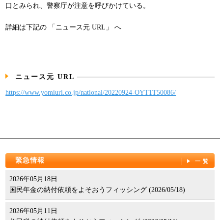
口とみられ、警察庁が注意を呼びかけている。
パンフレット
詳細は下記の 「ニュース元 URL」 へ
ニュース元 URL
https://www.yomiuri.co.jp/national/20220924-OYT1T50086/
緊急情報
一覧
2026年05月18日
国民年金の納付依頼をよそおうフィッシング (2026/05/18)
2026年05月11日