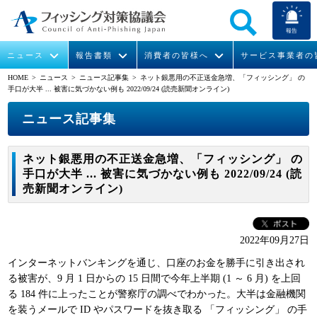
報告
ニュース
報告書類
消費者の皆様へ
サービス事業者の
HOME
> ニュース >
ニュース記事集
> ネット銀悪用の不正送金急増、「フィッシング」 の
手口が大半 ... 被害に気づかない例も 2022/09/24 (読売新聞オンライン)
なりすまし送信メール対策について
フィッシングとは
ガイドライン
緊急情報
組織概要
ニュース記事集
今すぐできるフィッシング対策
フィッシングサイトURL提供
協議会からのお知らせ
フィッシングレポート
会長挨拶
ネット銀悪用の不正送金急増、「フィッシング」 の
STOP. THINK. CONNECT.
フィッシングの報告
運営委員紹介
月次報告書
イベント
手口が大半 ... 被害に気づかない例も 2022/09/24 (読
売新聞オンライン)
マンガでわかるフィッシング詐欺対策 5ヶ条
協議会WG報告書
ニュース記事集
活動
WG活動
2022年09月27日
メンバー
インターネットバンキングを通じ、口座のお金を勝手に引き出され
る被害が、9 月 1 日からの 15 日間で今年上半期 (1 ～ 6 月) を上回
る 184 件に上ったことが警察庁の調べでわかった。大半は金融機関
入会案内
を装うメールで ID やパスワードを抜き取る 「フィッシング」 の手