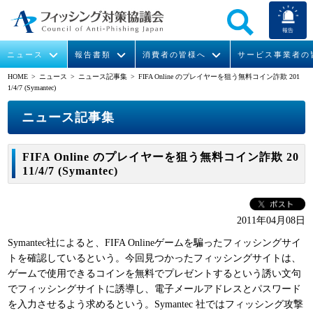
報告
ニュース
報告書類
消費者の皆様へ
サービス事業者の
HOME
> ニュース >
ニュース記事集
> FIFA Online のプレイヤーを狙う無料コイン詐欺 201
1/4/7 (Symantec)
なりすまし送信メール対策について
フィッシングとは
ガイドライン
緊急情報
組織概要
ニュース記事集
今すぐできるフィッシング対策
フィッシングサイトURL提供
協議会からのお知らせ
フィッシングレポート
会長挨拶
FIFA Online のプレイヤーを狙う無料コイン詐欺 20
STOP. THINK. CONNECT.
フィッシングの報告
運営委員紹介
月次報告書
イベント
11/4/7 (Symantec)
マンガでわかるフィッシング詐欺対策 5ヶ条
協議会WG報告書
ニュース記事集
活動
2011年04月08日
WG活動
Symantec社によると、FIFA Onlineゲームを騙ったフィッシングサイ
トを確認しているという。今回見つかったフィッシングサイトは、
メンバー
ゲームで使用できるコインを無料でプレゼントするという誘い文句
でフィッシングサイトに誘導し、電子メールアドレスとパスワード
入会案内
を入力させるよう求めるという。Symantec 社ではフィッシング攻撃