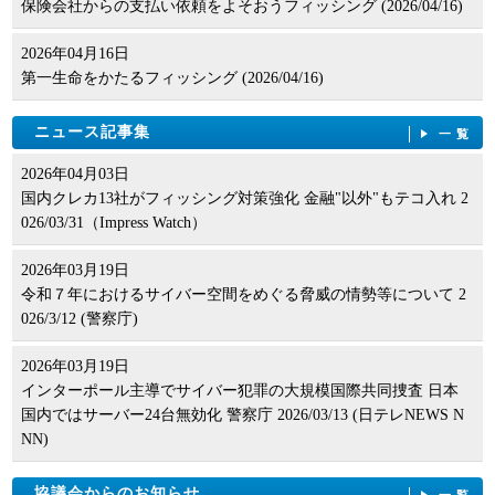
保険会社からの支払い依頼をよそおうフィッシング (2026/04/16)
2026年04月16日
第一生命をかたるフィッシング (2026/04/16)
ニュース記事集
一覧
2026年04月03日
国内クレカ13社がフィッシング対策強化 金融"以外"もテコ入れ 2
026/03/31（Impress Watch）
2026年03月19日
令和７年におけるサイバー空間をめぐる脅威の情勢等について 2
026/3/12 (警察庁)
2026年03月19日
インターポール主導でサイバー犯罪の大規模国際共同捜査 日本
国内ではサーバー24台無効化 警察庁 2026/03/13 (日テレNEWS N
NN)
協議会からのお知らせ
一覧