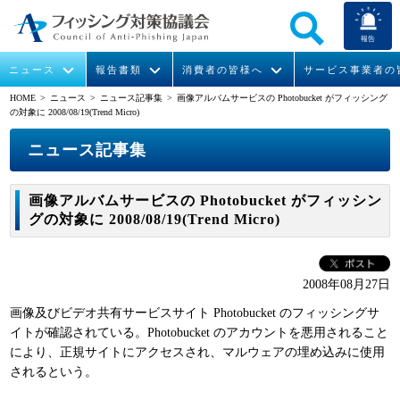
報告
ニュース
報告書類
消費者の皆様へ
サービス事業者の
HOME
> ニュース >
ニュース記事集
> 画像アルバムサービスの Photobucket がフィッシング
の対象に 2008/08/19(Trend Micro)
なりすまし送信メール対策について
フィッシングとは
ガイドライン
緊急情報
組織概要
ニュース記事集
今すぐできるフィッシング対策
フィッシングサイトURL提供
協議会からのお知らせ
フィッシングレポート
会長挨拶
画像アルバムサービスの Photobucket がフィッシン
STOP. THINK. CONNECT.
フィッシングの報告
運営委員紹介
月次報告書
イベント
グの対象に 2008/08/19(Trend Micro)
マンガでわかるフィッシング詐欺対策 5ヶ条
協議会WG報告書
ニュース記事集
活動
2008年08月27日
WG活動
画像及びビデオ共有サービスサイト Photobucket のフィッシングサ
メンバー
イトが確認されている。Photobucket のアカウントを悪用されること
により、正規サイトにアクセスされ、マルウェアの埋め込みに使用
されるという。
入会案内