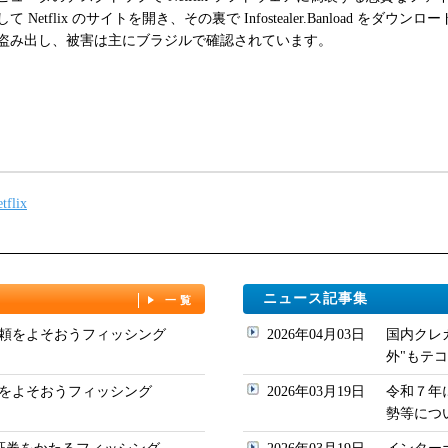
flix のサイトを開き、その裏で Infostealer.Banload をダウン
盗み出し、被害は主にブラジルで確認されています。
tflix
ニュース記事集
一覧
頼をよそおうフィッシング
2026年04月03日
国内クレ
外"もテコ入れ
をよそおうフィッシング
2026年03月19日
令和７年
勢等について