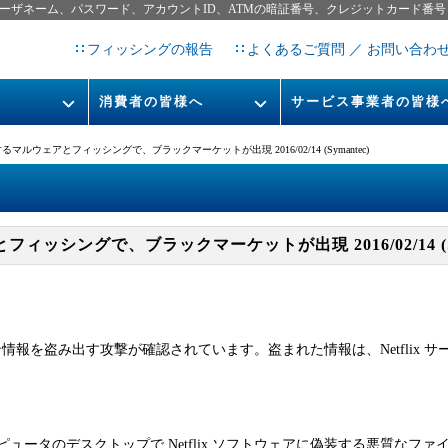
ーザネーム、パスワード、アカウントID、ATMの暗証番号、クレジットカード番号
フィッシングの報告
よくあるご質問 ／ お問い合わ
消費者の皆様へ
サービス事業者の皆様
フィッシングとは
なりすまし送信メール対策につ
悪用するマルウェアとフィッシングで、ブラックマーケットが出現 2016/02/14 (Symantec)
フィッシングサイトURL提
レポート
今すぐできるフィッシング対策
STOP. THINK. CONNECT.
フィッシングの報告
とフィッシングで、ブラックマーケットが出現 2016/02/14 (Sy
告書
マンガでわかるフィッシング詐
欺対策 5ヶ条
グイン情報を盗み出す攻撃が確認されています。盗まれた情報は、Netfli
ュータのデスクトップで Netflix ソフトウェアに偽装する悪質なフ