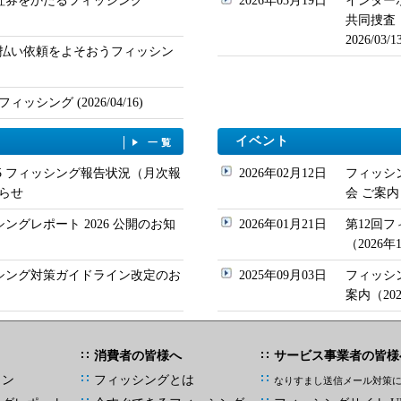
ド証券をかたるフィッシング
2026年03月19日
インター
共同捜査
2026/03
払い依頼をよそおうフィッシン
シング (2026/04/16)
イベント
一覧
/05 フィッシング報告状況（月次報
2026年02月12日
フィッシ
らせ
会 ご案内
シングレポート 2026 公開のお知
2026年01月21日
第12回
（2026
ッシング対策ガイドライン改定のお
2025年09月03日
フィッシ
案内（20
消費者の皆様へ
サービス事業者の皆様
イン
フィッシングとは
なりすまし送信メール対策