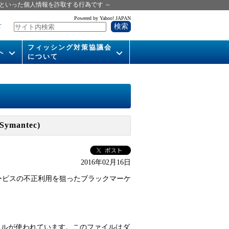
といった個人情報を詐取する行為です ～
Powered by Yahoo! JAPAN
せ
フィッシング対策協議会
へ
について
いて
組織概要
供
会長挨拶
運営委員紹介
mantec)
活動
WG活動
2016年02月16日
メンバー
x サービスの不正利用を狙ったブラックマーケ
入会案内
パンフレット
ァイルが使われています。このファイルはダ