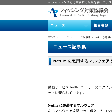
～ フィッシングとは実在する組織を騙って、ユ
ニュース
報告書類
緊急情報
ガイドライン
HOME
> ニュース >
ニュース記事集
> Netflix を
協議会からのお知らせ
フィッシング
ニュース記事集
イベント
月次報告書
Netflix を悪用するマルウェア
ニュース記事集
協議会WG報
動画サービス Netflix ユーザーのロ
ットに売られています。
Netflix に偽装するマルウェア
あるマルウェア攻撃では、侵入したコンピ