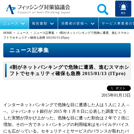
報告
ニュース
報告書類
消費者の皆様へ
サービス事業者の
HOME
> ニュース >
ニュース記事集
> 4割がネットバンキングで危険に遭遇、進むスマホシ
フトでセキュリティ確保も急務 2015/01/13 (ITpro)
なりすまし送信メール対策について
フィッシングとは
ガイドライン
緊急情報
組織概要
ニュース記事集
今すぐできるフィッシング対策
フィッシングサイトURL提供
協議会からのお知らせ
フィッシングレポート
会長挨拶
4割がネットバンキングで危険に遭遇、進むスマホシ
STOP. THINK. CONNECT.
フィッシングの報告
運営委員紹介
月次報告書
イベント
フトでセキュリティ確保も急務 2015/01/13 (ITpro)
マンガでわかるフィッシング詐欺対策 5ヶ条
協議会WG報告書
ニュース記事集
活動
2015年01月13日
WG活動
インターネットバンキングで危険な目に遭遇した人は 5 人に 2 人 --
メンバー
--。ジャパンネット銀行が 2015 年 1 月 8 日に公表した調査でこう
した実態が浮かび上がった。危険な目に遭った割合は 2 年で 2 倍に
増加。その一方でネットバンキングの利用端末はモバイルデバイス
入会案内
にも広がっている。セキュリティとサービスのバランスが取れたバ