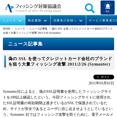
報告
ニュース
報告書類
消費者の皆様へ
サービス事業者の
HOME
> ニュース >
ニュース記事集
> 偽の SSL を使ってクレジットカード会社のブランド
を狙う大量フィッシング攻撃 2011/2/26 (Symantec)
なりすまし送信メール対策について
フィッシングとは
ガイドライン
緊急情報
組織概要
ニュース記事集
今すぐできるフィッシング対策
フィッシングサイトURL提供
協議会からのお知らせ
フィッシングレポート
会長挨拶
偽の SSL を使ってクレジットカード会社のブランド
STOP. THINK. CONNECT.
フィッシングの報告
運営委員紹介
月次報告書
イベント
を狙う大量フィッシング攻撃 2011/2/26 (Symantec)
マンガでわかるフィッシング詐欺対策 5ヶ条
協議会WG報告書
ニュース記事集
活動
2011年03月01日
WG活動
Symantec社によると、偽のSSL証明書を使用したフィッシングサイ
メンバー
トを100以上確認したという。今回フィッシングサイトに使用され
たSSL証明書の有効期限は過ぎているがSSLで保護されているた
め、サイトが安全であるとユーザに信じ込ませようとしているとい
入会案内
う。Symantec 社ではフィッシング攻撃を防ぐために、電子メールメ