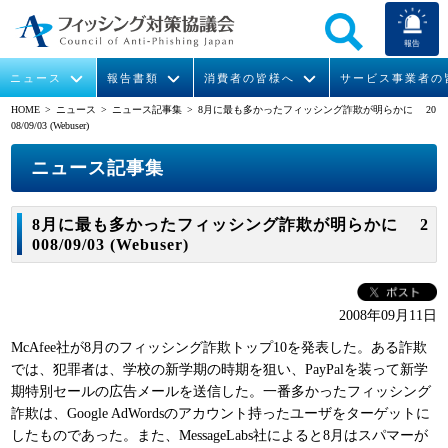
報告
ニュース
報告書類
消費者の皆様へ
サービス事業者の
HOME
> ニュース >
ニュース記事集
> 8月に最も多かったフィッシング詐欺が明らかに 20
08/09/03 (Webuser)
なりすまし送信メール対策について
フィッシングとは
ガイドライン
緊急情報
組織概要
ニュース記事集
今すぐできるフィッシング対策
フィッシングサイトURL提供
協議会からのお知らせ
フィッシングレポート
会長挨拶
8月に最も多かったフィッシング詐欺が明らかに 2
STOP. THINK. CONNECT.
フィッシングの報告
運営委員紹介
月次報告書
イベント
008/09/03 (Webuser)
マンガでわかるフィッシング詐欺対策 5ヶ条
協議会WG報告書
ニュース記事集
活動
2008年09月11日
WG活動
McAfee社が8月のフィッシング詐欺トップ10を発表した。ある詐欺
では、犯罪者は、学校の新学期の時期を狙い、PayPalを装って新学
メンバー
期特別セールの広告メールを送信した。一番多かったフィッシング
詐欺は、Google AdWordsのアカウント持ったユーザをターゲットに
入会案内
したものであった。また、MessageLabs社によると8月はスパマーが