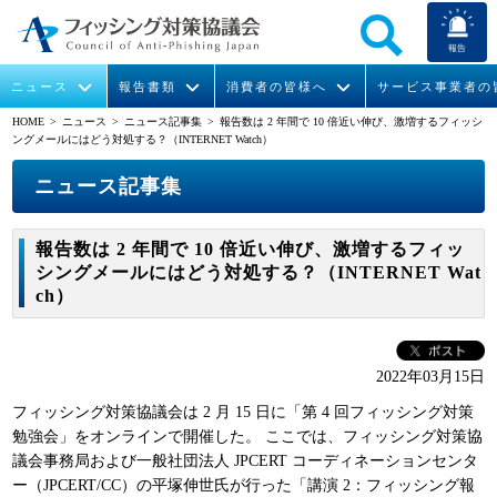
報告
ニュース
報告書類
消費者の皆様へ
サービス事業者の
HOME
> ニュース >
ニュース記事集
> 報告数は 2 年間で 10 倍近い伸び、激増するフィッシ
ングメールにはどう対処する？（INTERNET Watch）
なりすまし送信メール対策について
フィッシングとは
ガイドライン
緊急情報
組織概要
ニュース記事集
今すぐできるフィッシング対策
フィッシングサイトURL提供
協議会からのお知らせ
フィッシングレポート
会長挨拶
報告数は 2 年間で 10 倍近い伸び、激増するフィッ
STOP. THINK. CONNECT.
フィッシングの報告
運営委員紹介
月次報告書
イベント
シングメールにはどう対処する？（INTERNET Wat
ch）
マンガでわかるフィッシング詐欺対策 5ヶ条
協議会WG報告書
ニュース記事集
活動
WG活動
2022年03月15日
メンバー
フィッシング対策協議会は 2 月 15 日に「第 4 回フィッシング対策
勉強会」をオンラインで開催した。 ここでは、フィッシング対策協
議会事務局および一般社団法人 JPCERT コーディネーションセンタ
入会案内
ー（JPCERT/CC）の平塚伸世氏が行った「講演 2：フィッシング報