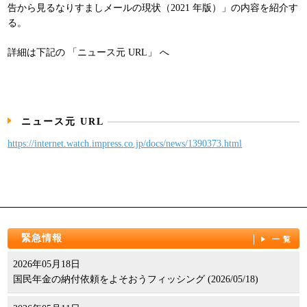
告から見るなりすましメールの現状（2021 年版）」の内容を紹介す
パンフレット
る。
詳細は下記の 「ニュース元 URL」 へ
ニュース元 URL
https://internet.watch.impress.co.jp/docs/news/1390373.html
緊急情報
一覧
2026年05月18日
国民年金の納付依頼をよそおうフィッシング (2026/05/18)