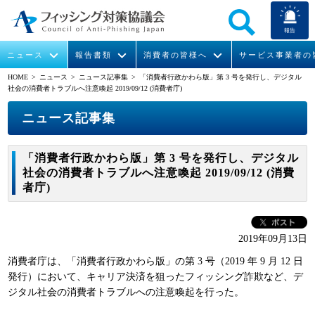
報告
ニュース
報告書類
消費者の皆様へ
サービス事業者の
HOME
> ニュース >
ニュース記事集
> 「消費者行政かわら版」第 3 号を発行し、デジタル
社会の消費者トラブルへ注意喚起 2019/09/12 (消費者庁)
なりすまし送信メール対策について
フィッシングとは
ガイドライン
緊急情報
組織概要
ニュース記事集
今すぐできるフィッシング対策
フィッシングサイトURL提供
協議会からのお知らせ
フィッシングレポート
会長挨拶
「消費者行政かわら版」第 3 号を発行し、デジタル
STOP. THINK. CONNECT.
フィッシングの報告
運営委員紹介
月次報告書
イベント
社会の消費者トラブルへ注意喚起 2019/09/12 (消費
者庁)
マンガでわかるフィッシング詐欺対策 5ヶ条
協議会WG報告書
ニュース記事集
活動
WG活動
2019年09月13日
メンバー
消費者庁は、「消費者行政かわら版」の第 3 号（2019 年 9 月 12 日
発行）において、キャリア決済を狙ったフィッシング詐欺など、デ
ジタル社会の消費者トラブルへの注意喚起を行った。
入会案内