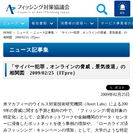
報告
ニュース
報告書類
消費者の皆様へ
サービス事業者の
HOME
> ニュース >
ニュース記事集
> 「サイバー犯罪，オンラインの脅威，景気後退」の
相関図 2009/02/25（ITpro）
なりすまし送信メール対策について
フィッシングとは
ガイドライン
緊急情報
組織概要
ニュース記事集
今すぐできるフィッシング対策
フィッシングサイトURL提供
協議会からのお知らせ
フィッシングレポート
会長挨拶
「サイバー犯罪，オンラインの脅威，景気後退」の
STOP. THINK. CONNECT.
フィッシングの報告
運営委員紹介
月次報告書
イベント
相関図 2009/02/25（ITpro）
マンガでわかるフィッシング詐欺対策 5ヶ条
協議会WG報告書
ニュース記事集
活動
2009年02月25日
WG活動
米マカフィーのウイルス対策技術研究機関（Avert Labs）による200
メンバー
9年の脅威に関する予測と動向の中で、「フィッシング/脅迫対象の
特定化」として、企業のネットワークや金融機関のデータ・センタ
ーに浸食したボットネットを使う事例の増加や、「ローカライズ済
入会案内
みフィッシング・キャンペーンの増加」として、大学のような特定