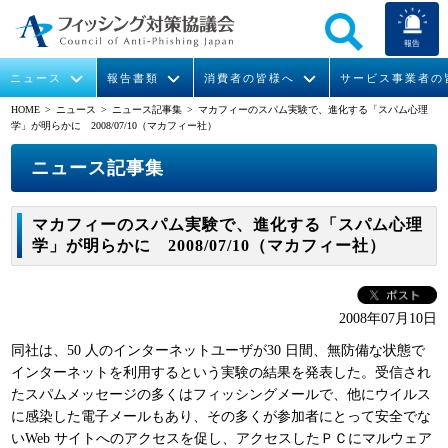
報告
ニュース
報告書類
消費者の皆様へ
サービス事業者の
HOME
> ニュース >
ニュース記事集
> マカフィーのスパム実験で、進化する「スパム心理
学」が明らかに 2008/07/10（マカフィー社）
なりすまし送信メール対策について
フィッシングとは
ガイドライン
緊急情報
組織概要
ニュース記事集
今すぐできるフィッシング対策
フィッシングサイトURL提供
協議会からのお知らせ
フィッシングレポート
会長挨拶
マカフィーのスパム実験で、進化する「スパム心理
STOP. THINK. CONNECT.
フィッシングの報告
運営委員紹介
月次報告書
イベント
学」が明らかに 2008/07/10（マカフィー社）
マンガでわかるフィッシング詐欺対策 5ヶ条
協議会WG報告書
ニュース記事集
活動
2008年07月10日
WG活動
同社は、50 人のインターネットユーザが30 日間、無防備な状態で
メンバー
インターネットを利用するという実験の結果を発表した。受信され
たスパムメッセージの多くはフィッシングメールで、他にウイルス
に感染した電子メールもあり、その多くが参加者にとって安全でな
入会案内
いWeb サイトへのアクセスを促し、アクセスしたＰＣにマルウェア