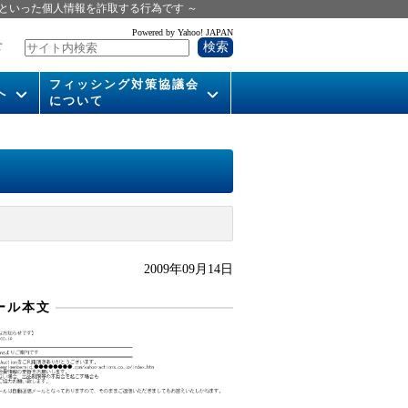
といった個人情報を詐取する行為です ～
Powered by Yahoo! JAPAN
せ
フィッシング対策協議会
へ
について
いて
組織概要
供
会長挨拶
運営委員紹介
活動
WG活動
2009年09月14日
メンバー
ール本文
入会案内
パンフレット