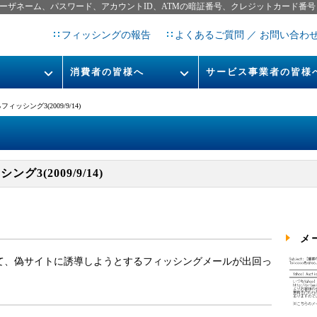
ーザネーム、パスワード、アカウントID、ATMの暗証番号、クレジットカード番号
フィッシングの報告
よくあるご質問 ／ お問い合わ
消費者の皆様へ
サービス事業者の皆様
フィッシングとは
なりすまし送信メール対策につ
フィッシング3(2009/9/14)
フィッシングサイトURL提
レポート
今すぐできるフィッシング対策
STOP. THINK. CONNECT.
フィッシングの報告
ング3(2009/9/14)
告書
マンガでわかるフィッシング詐
欺対策 5ヶ条
メ
です」として、偽サイトに誘導しようとするフィッシングメールが出回っ