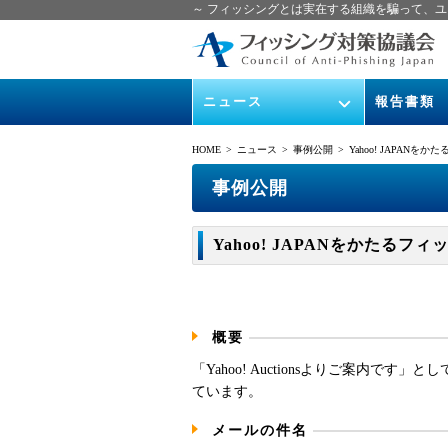
～ フィッシングとは実在する組織を騙って、ユ
ニュース
報告書類
緊急情報
ガイドライン
HOME
> ニュース >
事例公開
> Yahoo! JAPANをかたる
協議会からのお知らせ
フィッシング
事例公開
イベント
月次報告書
Yahoo! JAPANをかたるフィッシ
ニュース記事集
協議会WG報
概要
「Yahoo! Auctionsよりご案内
ています。
メールの件名