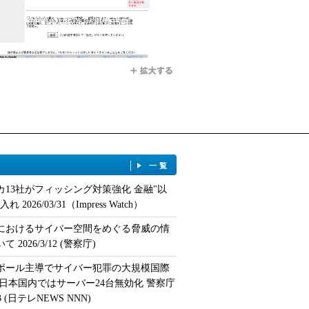
一覧
カ13社がフィッシング対策強化 金融"以
 2026/03/31（Impress Watch）
におけるサイバー空間をめぐる脅威の情
 2026/3/12 (警察庁)
ポール主導でサイバー犯罪の大規模国際
 日本国内ではサーバー24台無効化 警察庁
/13 (日テレNEWS NNN)