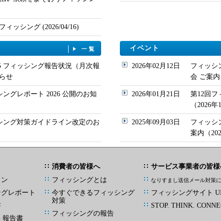
シング (2026/04/16)
イベント
一覧
/05 フィッシング報告状況（月次報
2026年02月12日
フィッシ
らせ
会 ご案内
シングレポート 2026 公開のお知
2026年01月21日
第12回
（2026
ッシング対策ガイドライン改定のお
2025年09月03日
フィッシ
案内（20
消費者の皆様へ
サービス事業者の皆様
イン
フィッシングとは
なりすまし送信メール対策
ングレポート
今すぐできるフィッシング
フィッシングサイト UR
対策
書
STOP. THINK. CONNE
フィッシングの報告
G 報告書