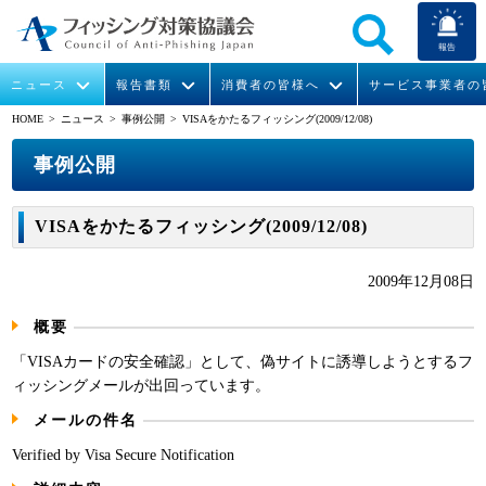
報告
ニュース
報告書類
消費者の皆様へ
サービス事業者の
HOME
> ニュース >
事例公開
> VISAをかたるフィッシング(2009/12/08)
なりすまし送信メール対策について
フィッシングとは
ガイドライン
緊急情報
組織概要
事例公開
今すぐできるフィッシング対策
フィッシングサイトURL提供
協議会からのお知らせ
フィッシングレポート
会長挨拶
VISAをかたるフィッシング(2009/12/08)
STOP. THINK. CONNECT.
フィッシングの報告
運営委員紹介
月次報告書
イベント
2009年12月08日
マンガでわかるフィッシング詐欺対策 5ヶ条
協議会WG報告書
ニュース記事集
活動
概要
WG活動
「VISAカードの安全確認」として、偽サイトに誘導しようとするフ
ィッシングメールが出回っています。
メンバー
メールの件名
入会案内
Verified by Visa Secure Notification