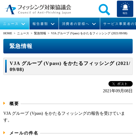
報告
ニュース
報告書類
消費者の皆様へ
サービス事業者の
HOME
> ニュース >
緊急情報
> VJA グループ (Vpass) をかたるフィッシング (2021/09/08)
なりすまし送信メール対策について
フィッシングとは
ガイドライン
緊急情報
組織概要
緊急情報
今すぐできるフィッシング対策
フィッシングサイトURL提供
協議会からのお知らせ
フィッシングレポート
会長挨拶
VJA グループ (Vpass) をかたるフィッシング (2021/
09/08)
STOP. THINK. CONNECT.
フィッシングの報告
運営委員紹介
月次報告書
イベント
マンガでわかるフィッシング詐欺対策 5ヶ条
協議会WG報告書
ニュース記事集
活動
2021年09月08日
WG活動
概要
メンバー
VJA グループ (Vpass) をかたるフィッシングの報告を受けていま
す。
入会案内
メールの件名