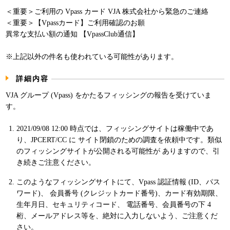
パンフレット
＜重要＞ご利用の Vpass カード VJA 株式会社から緊急のご連絡
＜重要＞【Vpassカード】ご利⽤確認のお願
異常な支払い額の通知 【VpassClub通信】
※上記以外の件名も使われている可能性があります。
詳細内容
VJA グループ (Vpass) をかたるフィッシングの報告を受けていま
す。
2021/09/08 12:00 時点では、フィッシングサイトは稼働中であ
り、JPCERT/CC に サイト閉鎖のための調査を依頼中です。類似
のフィッシングサイトが公開される可能性が ありますので、引
き続きご注意ください。
このようなフィッシングサイトにて、Vpass 認証情報 (ID、パス
ワード)、 会員番号 (クレジットカード番号)、カード有効期限、
生年月日、セキュリティコード、 電話番号、会員番号の下 4
桁、メールアドレス等を、絶対に入力しないよう、ご注意くだ
さい。