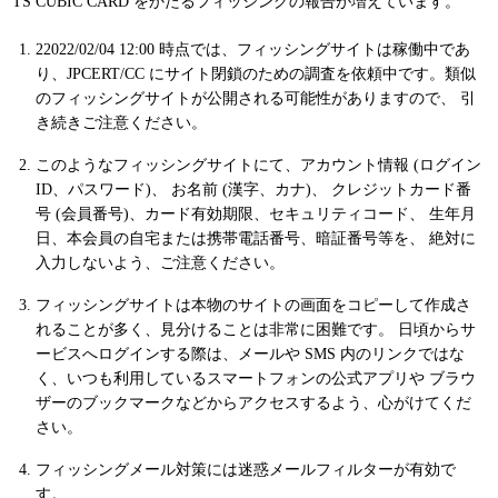
TS CUBIC CARD をかたるフィッシングの報告が増えています。
22022/02/04 12:00 時点では、フィッシングサイトは稼働中であ
り、JPCERT/CC にサイト閉鎖のための調査を依頼中です。類似
のフィッシングサイトが公開される可能性がありますので、 引
き続きご注意ください。
このようなフィッシングサイトにて、アカウント情報 (ログイン
ID、パスワード)、 お名前 (漢字、カナ)、 クレジットカード番
号 (会員番号)、カード有効期限、セキュリティコード、 生年月
日、本会員の自宅または携帯電話番号、暗証番号等を、 絶対に
入力しないよう、ご注意ください。
フィッシングサイトは本物のサイトの画面をコピーして作成さ
れることが多く、見分けることは非常に困難です。 日頃からサ
ービスへログインする際は、メールや SMS 内のリンクではな
く、いつも利用しているスマートフォンの公式アプリや ブラウ
ザーのブックマークなどからアクセスするよう、心がけてくだ
さい。
フィッシングメール対策には迷惑メールフィルターが有効で
す。