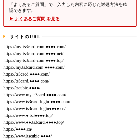
「よくあるご質問」で、入力した内容に応じた対処方法を確
認できます。
▶ よくあるご質問 を見る
サイトのURL
https://my-ts3card-com.●●●●.com/
https://my-ts3card-com.●●●●.net/
https://my-ts3card-com.●●●●.top/
https://my.ts3card.com.●●●●.com/
https://ts3cacd.●●●●.com/
https://ts3card.●●●●.com/
https://tscubic.●●●●/
https://www.my.ts3card.●●●●.com/
https://www.ts3card-login.●●●●.com/
https://www.ts3card-login●●●●.cn/
https://www.●.ts3●●●●.top/
https://www.●●.ts3card.●●●●.top/
https://●●●●.cn/
https://www1tscubic.●●●●/