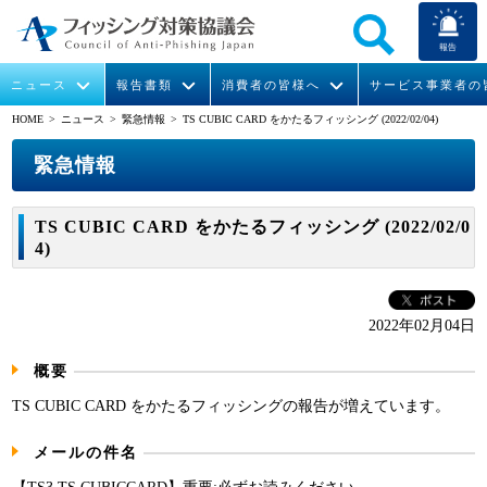
報告
ニュース
報告書類
消費者の皆様へ
サービス事業者の
HOME
> ニュース >
緊急情報
> TS CUBIC CARD をかたるフィッシング (2022/02/04)
なりすまし送信メール対策について
フィッシングとは
ガイドライン
緊急情報
組織概要
緊急情報
今すぐできるフィッシング対策
フィッシングサイトURL提供
協議会からのお知らせ
フィッシングレポート
会長挨拶
TS CUBIC CARD をかたるフィッシング (2022/02/0
4)
STOP. THINK. CONNECT.
フィッシングの報告
運営委員紹介
月次報告書
イベント
マンガでわかるフィッシング詐欺対策 5ヶ条
協議会WG報告書
ニュース記事集
活動
2022年02月04日
WG活動
概要
メンバー
TS CUBIC CARD をかたるフィッシングの報告が増えています。
メールの件名
入会案内