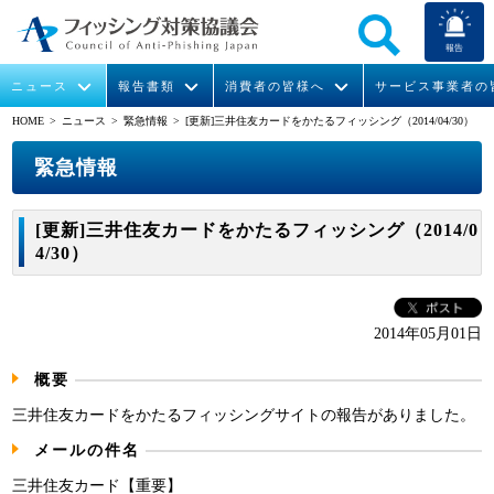
報告
ニュース
報告書類
消費者の皆様へ
サービス事業者の
HOME
> ニュース >
緊急情報
> [更新]三井住友カードをかたるフィッシング（2014/04/30）
なりすまし送信メール対策について
フィッシングとは
ガイドライン
緊急情報
組織概要
緊急情報
今すぐできるフィッシング対策
フィッシングサイトURL提供
協議会からのお知らせ
フィッシングレポート
会長挨拶
[更新]三井住友カードをかたるフィッシング（2014/0
4/30）
STOP. THINK. CONNECT.
フィッシングの報告
運営委員紹介
月次報告書
イベント
マンガでわかるフィッシング詐欺対策 5ヶ条
協議会WG報告書
ニュース記事集
活動
2014年05月01日
WG活動
概要
メンバー
三井住友カードをかたるフィッシングサイトの報告がありました。
メールの件名
入会案内
三井住友カード【重要】