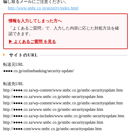
騙し取るメールにご注意ください。
http://www.smbc.co.jp/security/index.html
情報を入力してしまった方へ
「よくあるご質問」で、入力した内容に応じた対処方法を確
認できます。
▶ よくあるご質問 を見る
サイトのURL
転送元URL
●●●●.co.jp/onlinebanking/security-update/
転送先URL
http://●●●●.co.za/wp-content/www.smbc.co.jp/smbc-securityupdate.htm
http://●●●●.co.za/www.smbc.co.jp/smbc-securityupdate.htm
http://●●●●.co.za/wp-content/www.smbc.co.jp/smbc-securityupdate.htm
http://●●●●.co.za/www.smbc.co.jp/smbc-securityupdate.htm
http://●●●●.co.za/wp-includes/www.smbc.co.jp/smbc-securityupdate.htm
http://●●●●.co.za/www.smbc.co.jp/smbc-securityupdate.htm
http://●●●●.com/www.smbc.co.jp/smbc-securityupdate.htm