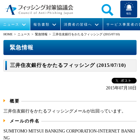
報告
ニュース
報告書類
消費者の皆様へ
サービス事業者の
HOME
> ニュース >
緊急情報
> 三井住友銀行をかたるフィッシング (2015/07/10)
なりすまし送信メール対策について
フィッシングとは
ガイドライン
緊急情報
組織概要
緊急情報
今すぐできるフィッシング対策
フィッシングサイトURL提供
協議会からのお知らせ
フィッシングレポート
会長挨拶
三井住友銀行をかたるフィッシング (2015/07/10)
STOP. THINK. CONNECT.
フィッシングの報告
運営委員紹介
月次報告書
イベント
マンガでわかるフィッシング詐欺対策 5ヶ条
協議会WG報告書
ニュース記事集
活動
2015年07月10日
概要
WG活動
三井住友銀行をかたるフィッシングメールが出回っています。
メンバー
メールの件名
入会案内
SUMITOMO MITSUI BANKING CORPORATION-INTERNET BANKI
NG