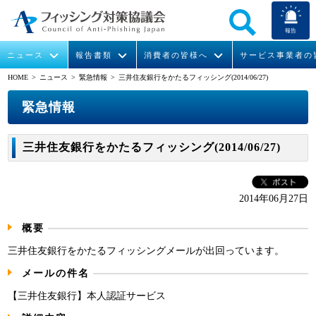
報告
ニュース
報告書類
消費者の皆様へ
サービス事業者の
HOME
> ニュース >
緊急情報
> 三井住友銀行をかたるフィッシング(2014/06/27)
なりすまし送信メール対策について
フィッシングとは
ガイドライン
緊急情報
組織概要
緊急情報
今すぐできるフィッシング対策
フィッシングサイトURL提供
協議会からのお知らせ
フィッシングレポート
会長挨拶
三井住友銀行をかたるフィッシング(2014/06/27)
STOP. THINK. CONNECT.
フィッシングの報告
運営委員紹介
月次報告書
イベント
マンガでわかるフィッシング詐欺対策 5ヶ条
協議会WG報告書
ニュース記事集
活動
2014年06月27日
概要
WG活動
三井住友銀行をかたるフィッシングメールが出回っています。
メンバー
メールの件名
入会案内
【三井住友銀行】本人認証サービス