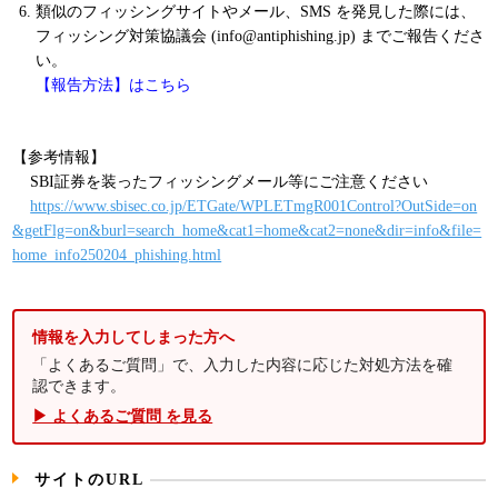
類似のフィッシングサイトやメール、SMS を発見した際には、
フィッシング対策協議会 (info@antiphishing.jp) までご報告くださ
い。
【報告方法】はこちら
【参考情報】
SBI証券を装ったフィッシングメール等にご注意ください
https://www.sbisec.co.jp/ETGate/WPLETmgR001Control?OutSide=on
&getFlg=on&burl=search_home&cat1=home&cat2=none&dir=info&file=
home_info250204_phishing.html
情報を入力してしまった方へ
「よくあるご質問」で、入力した内容に応じた対処方法を確
認できます。
▶ よくあるご質問 を見る
サイトのURL