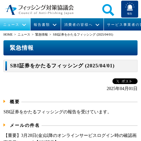
報告
ニュース
報告書類
消費者の皆様へ
サービス事業者の
HOME
> ニュース >
緊急情報
> SBI証券をかたるフィッシング (2025/04/01)
なりすまし送信メール対策について
フィッシングとは
ガイドライン
緊急情報
組織概要
緊急情報
今すぐできるフィッシング対策
フィッシングサイトURL提供
協議会からのお知らせ
フィッシングレポート
会長挨拶
SBI証券をかたるフィッシング (2025/04/01)
STOP. THINK. CONNECT.
フィッシングの報告
運営委員紹介
月次報告書
イベント
マンガでわかるフィッシング詐欺対策 5ヶ条
協議会WG報告書
ニュース記事集
活動
2025年04月01日
概要
WG活動
SBI証券をかたるフィッシングの報告を受けています。
メンバー
メールの件名
入会案内
【重要】3月28日(金)以降のオンラインサービスログイン時の確認画