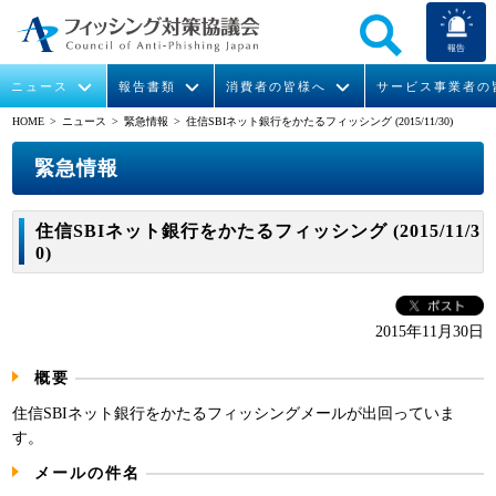
報告
ニュース
報告書類
消費者の皆様へ
サービス事業者の
HOME
> ニュース >
緊急情報
> 住信SBIネット銀行をかたるフィッシング (2015/11/30)
なりすまし送信メール対策について
フィッシングとは
ガイドライン
緊急情報
組織概要
緊急情報
今すぐできるフィッシング対策
フィッシングサイトURL提供
協議会からのお知らせ
フィッシングレポート
会長挨拶
住信SBIネット銀行をかたるフィッシング (2015/11/3
0)
STOP. THINK. CONNECT.
フィッシングの報告
運営委員紹介
月次報告書
イベント
マンガでわかるフィッシング詐欺対策 5ヶ条
協議会WG報告書
ニュース記事集
活動
2015年11月30日
WG活動
概要
メンバー
住信SBIネット銀行をかたるフィッシングメールが出回っていま
す。
入会案内
メールの件名