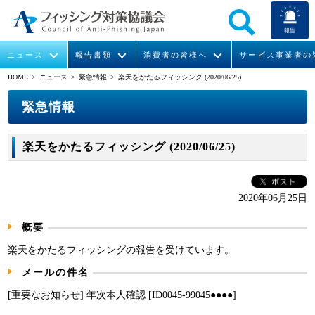
報告
ニュース
報告書類
消費者の皆様へ
サービス事業者の
HOME
> ニュース >
緊急情報
> 楽天をかたるフィッシング (2020/06/25)
なりすまし送信メール対策について
フィッシングとは
ガイドライン
緊急情報
組織概要
緊急情報
今すぐできるフィッシング対策
フィッシングサイトURL提供
協議会からのお知らせ
フィッシングレポート
会長挨拶
楽天をかたるフィッシング (2020/06/25)
STOP. THINK. CONNECT.
フィッシングの報告
運営委員紹介
月次報告書
イベント
マンガでわかるフィッシング詐欺対策 5ヶ条
協議会WG報告書
ニュース記事集
活動
2020年06月25日
概要
WG活動
楽天をかたるフィッシングの報告を受けています。
メンバー
メールの件名
入会案内
[重要なお知らせ] 年次本人確認 [ID0045-99045●●●●]