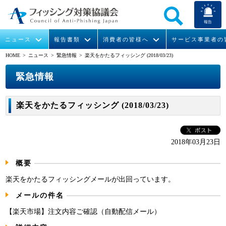
報告
ニュース
報告書類
消費者の皆様へ
サービス事業者の
HOME
> ニュース >
緊急情報
> 楽天をかたるフィッシング (2018/03/23)
なりすまし送信メール対策について
フィッシングとは
ガイドライン
緊急情報
組織概要
緊急情報
今すぐできるフィッシング対策
フィッシングサイトURL提供
協議会からのお知らせ
フィッシングレポート
会長挨拶
楽天をかたるフィッシング (2018/03/23)
STOP. THINK. CONNECT.
フィッシングの報告
運営委員紹介
月次報告書
イベント
マンガでわかるフィッシング詐欺対策 5ヶ条
協議会WG報告書
ニュース記事集
活動
2018年03月23日
概要
WG活動
楽天をかたるフィッシングメールが出回っています。
メンバー
メールの件名
入会案内
【楽天市場】注文内容ご確認（自動配信メール）