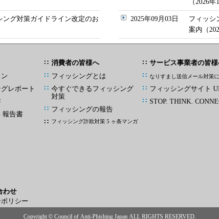
（2026
ッシング対策ガイドライン改定のお
2025年09月03日
フィッシ
案内（20
消費者の皆様へ
サービス事業者の皆様
イン
フィッシングとは
なりすまし送信メール対策
ングレポート
今すぐできるフィッシング
フィッシングサイト UR
対策
書
STOP. THINK. CONNE
フィッシングの報告
G 報告書
フィッシング詐欺対策 5 ヶ条マンガ
合わせ
ーポリシー
Copyright © Council of Anti-Phishing Japan ALL RIGHTS RESERVED.