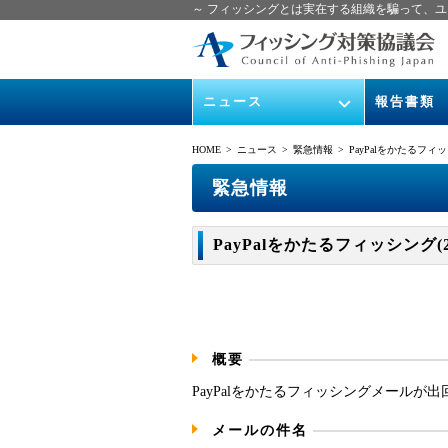
～ フィッシングとは実在する組織を騙って、ユ
ニュース
報告書類
緊急情報
ガイドライン
HOME
> ニュース >
緊急情報
> PayPalをかたるフィッシン
協議会からのお知らせ
フィッシング
緊急情報
イベント
月次報告書
PayPalをかたるフィッシング(201
ニュース記事集
協議会WG報
概要
PayPalをかたるフィッシングメールが
メールの件名