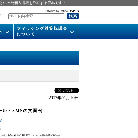
といった個人情報を詐取する行為です ～
Powered by Yahoo! JAPAN
せ
フィッシング対策協議会
へ
について
いて
組織概要
供
会長挨拶
運営委員紹介
活動
WG活動
2013年01月10日
メンバー
ール・SMSの文面例
入会案内
パンフレット