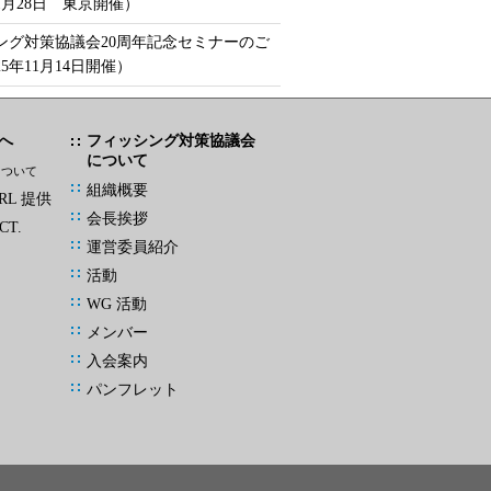
年1月28日 東京開催）
ング対策協議会20周年記念セミナーのご
25年11月14日開催）
へ
フィッシング対策協議会
について
について
組織概要
L 提供
会長挨拶
CT.
運営委員紹介
活動
WG 活動
メンバー
入会案内
パンフレット