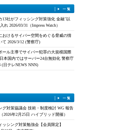
一覧
カ13社がフィッシング対策強化 金融"以
 2026/03/31（Impress Watch）
におけるサイバー空間をめぐる脅威の情
 2026/3/12 (警察庁)
ポール主導でサイバー犯罪の大規模国際
 日本国内ではサーバー24台無効化 警察庁
/13 (日テレNEWS NNN)
一覧
ング対策協議会 技術・制度検討 WG 報告
（2026年2月25日 ハイブリッド開催）
フィッシング対策勉強会【会員限定】