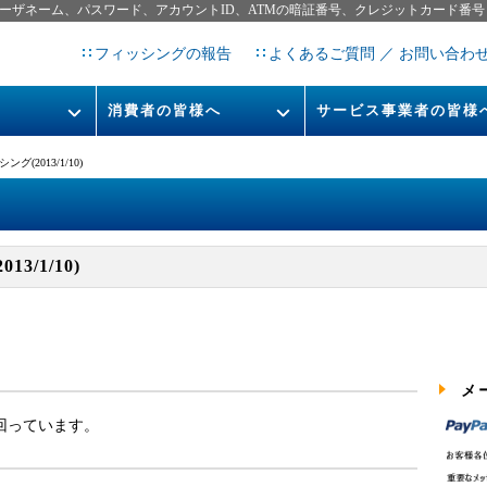
ーザネーム、パスワード、アカウントID、ATMの暗証番号、クレジットカード番号
フィッシングの報告
よくあるご質問 ／ お問い合わ
消費者の皆様へ
サービス事業者の皆様
フィッシングとは
なりすまし送信メール対策につ
グ(2013/1/10)
フィッシングサイトURL提
レポート
今すぐできるフィッシング対策
STOP. THINK. CONNECT.
フィッシングの報告
3/1/10)
告書
マンガでわかるフィッシング詐
欺対策 5ヶ条
メ
出回っています。