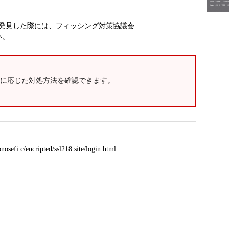
を発見した際には、フィッシング対策協議会
さい。
に応じた対処方法を確認できます。
efi.c/encripted/ssl218.site/login.html