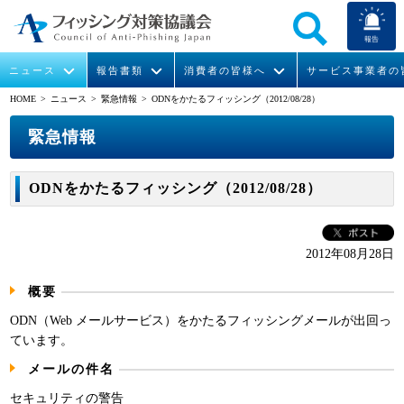
報告
ニュース
報告書類
消費者の皆様へ
サービス事業者の
HOME
> ニュース >
緊急情報
> ODNをかたるフィッシング（2012/08/28）
なりすまし送信メール対策について
フィッシングとは
ガイドライン
緊急情報
組織概要
緊急情報
今すぐできるフィッシング対策
フィッシングサイトURL提供
協議会からのお知らせ
フィッシングレポート
会長挨拶
ODNをかたるフィッシング（2012/08/28）
STOP. THINK. CONNECT.
フィッシングの報告
運営委員紹介
月次報告書
イベント
マンガでわかるフィッシング詐欺対策 5ヶ条
協議会WG報告書
ニュース記事集
活動
2012年08月28日
概要
WG活動
ODN（Web メールサービス）をかたるフィッシングメールが出回っ
メンバー
ています。
メールの件名
入会案内
セキュリティの警告