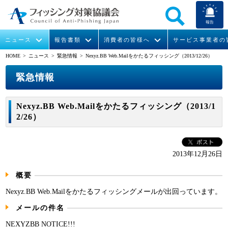
報告
ニュース
報告書類
消費者の皆様へ
サービス事業者の
HOME
> ニュース >
緊急情報
> Nexyz.BB Web.Mailをかたるフィッシング（2013/12/26）
なりすまし送信メール対策について
フィッシングとは
ガイドライン
緊急情報
組織概要
緊急情報
今すぐできるフィッシング対策
フィッシングサイトURL提供
協議会からのお知らせ
フィッシングレポート
会長挨拶
Nexyz.BB Web.Mailをかたるフィッシング（2013/1
2/26）
STOP. THINK. CONNECT.
フィッシングの報告
運営委員紹介
月次報告書
イベント
マンガでわかるフィッシング詐欺対策 5ヶ条
協議会WG報告書
ニュース記事集
活動
2013年12月26日
WG活動
概要
メンバー
Nexyz.BB Web.Mailをかたるフィッシングメールが出回っています。
メールの件名
入会案内
NEXYZBB NOTICE!!!