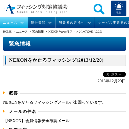
報告
ニュース
報告書類
消費者の皆様へ
サービス事業者の
HOME
> ニュース >
緊急情報
> NEXONをかたるフィッシング(2013/12/20)
なりすまし送信メール対策について
フィッシングとは
ガイドライン
緊急情報
組織概要
緊急情報
今すぐできるフィッシング対策
フィッシングサイトURL提供
協議会からのお知らせ
フィッシングレポート
会長挨拶
NEXONをかたるフィッシング(2013/12/20)
STOP. THINK. CONNECT.
フィッシングの報告
運営委員紹介
月次報告書
イベント
マンガでわかるフィッシング詐欺対策 5ヶ条
協議会WG報告書
ニュース記事集
活動
2013年12月20日
概要
WG活動
NEXONをかたるフィッシングメールが出回っています。
メンバー
メールの件名
入会案内
【NEXON】会員情報安全確認メール