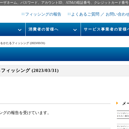
ーザネーム、パスワード、アカウントID、ATMの暗証番号、クレジットカード番号
フィッシングの報告
よくあるご質問 ／ お問い合わ
消費者の皆様へ
サービス事業者の皆様
フィッシングとは
なりすまし送信メール対策につ
たるフィッシング (2023/03/31)
フィッシングサイトURL提
レポート
今すぐできるフィッシング対策
STOP. THINK. CONNECT.
フィッシングの報告
シング (2023/03/31)
告書
マンガでわかるフィッシング詐
欺対策 5ヶ条
メ
ングの報告を受けています。