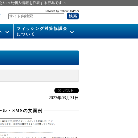
といった個人情報を詐取する行為です ～
Powered by Yahoo! JAPAN
せ
フィッシング対策協議会
へ
について
いて
組織概要
供
会長挨拶
運営委員紹介
活動
WG活動
2023年03月31日
メンバー
ール・SMSの文面例
入会案内
パンフレット