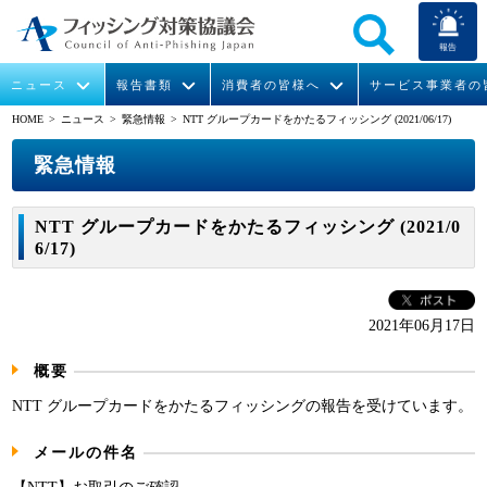
報告
ニュース
報告書類
消費者の皆様へ
サービス事業者の
HOME
> ニュース >
緊急情報
> NTT グループカードをかたるフィッシング (2021/06/17)
なりすまし送信メール対策について
フィッシングとは
ガイドライン
緊急情報
組織概要
緊急情報
今すぐできるフィッシング対策
フィッシングサイトURL提供
協議会からのお知らせ
フィッシングレポート
会長挨拶
NTT グループカードをかたるフィッシング (2021/0
6/17)
STOP. THINK. CONNECT.
フィッシングの報告
運営委員紹介
月次報告書
イベント
マンガでわかるフィッシング詐欺対策 5ヶ条
協議会WG報告書
ニュース記事集
活動
2021年06月17日
WG活動
概要
メンバー
NTT グループカードをかたるフィッシングの報告を受けています。
メールの件名
入会案内