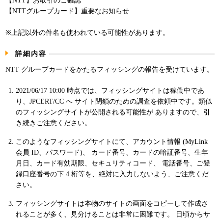
【NTT】お取引のご確認
パンフレット
【NTTグループカード】重要なお知らせ
※上記以外の件名も使われている可能性があります。
詳細内容
NTT グループカードをかたるフィッシングの報告を受けています。
2021/06/17 10:00 時点では、フィッシングサイトは稼働中であ
り、JPCERT/CC へ サイト閉鎖のための調査を依頼中です。類似
のフィッシングサイトが公開される可能性が ありますので、引
き続きご注意ください。
このようなフィッシングサイトにて、アカウント情報 (MyLink
会員 ID、パスワード)、 カード番号、カードの暗証番号、生年
月日、カード有効期限、セキュリティコード、 電話番号、ご登
録口座番号の下 4 桁等を、絶対に入力しないよう、ご注意くだ
さい。
フィッシングサイトは本物のサイトの画面をコピーして作成さ
れることが多く、見分けることは非常に困難です。 日頃からサ