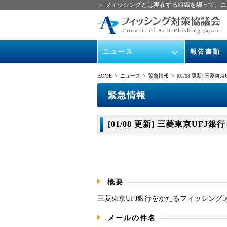
～ フィッシングとは実在する組織を騙って、ユ
ニュース
報告書類
緊急情報
ガイドライン
HOME
> ニュース >
緊急情報
> [01/08 更新] 三菱東
協議会からのお知らせ
フィッシング
緊急情報
イベント
月次報告書
[01/08 更新] 三菱東京UFJ銀
ニュース記事集
協議会WG報
概要
三菱東京UFJ銀行をかたるフィッシング
メールの件名