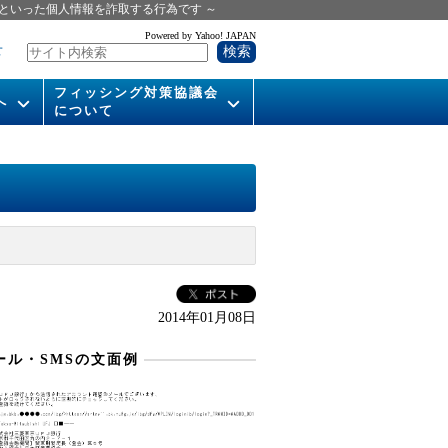
といった個人情報を詐取する行為です ～
Powered by Yahoo! JAPAN
せ
フィッシング対策協議会
へ
について
いて
組織概要
供
会長挨拶
運営委員紹介
活動
WG活動
2014年01月08日
メンバー
ール・SMSの文面例
入会案内
パンフレット