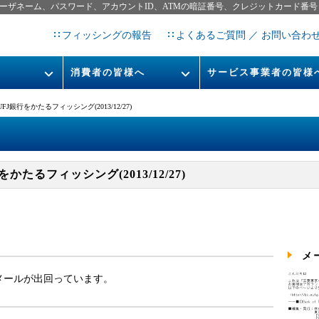
ーザネーム、パスワード、アカウントID、ATMの暗証番号、クレジットカード番号
フィッシングの報告
よくあるご質問 ／ お問い合わ
消費者の皆様へ
サービス事業者の皆様
フィッシングとは
なりすまし送信メール対策につ
京UFJ銀行をかたるフィッシング(2013/12/27)
フィッシングサイトURL提
レポート
今すぐできるフィッシング対策
STOP. THINK. CONNECT.
フィッシングの報告
行をかたるフィッシング(2013/12/27)
告書
マンガでわかるフィッシング詐
欺対策 5ヶ条
メ
メールが出回っています。