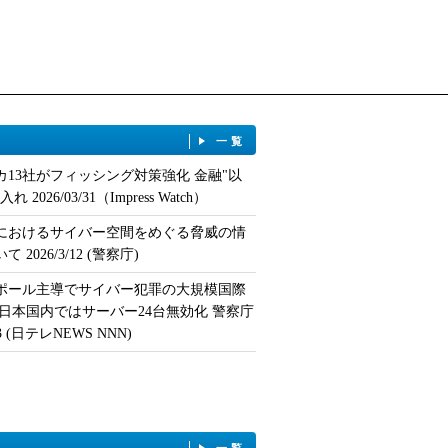
一覧
カ13社がフィッシング対策強化 金融"以
 2026/03/31（Impress Watch）
におけるサイバー空間をめぐる脅威の情
 2026/3/12 (警察庁)
ポール主導でサイバー犯罪の大規模国際
 日本国内ではサーバー24台無効化 警察庁
/13 (日テレNEWS NNN)
一覧