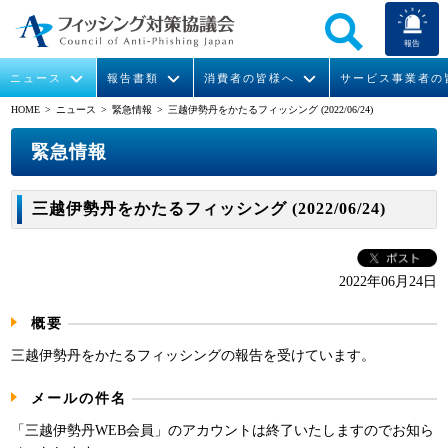
報告
ニュース
報告書類
消費者の皆様へ
サービス事業者の
HOME
> ニュース >
緊急情報
> 三越伊勢丹をかたるフィッシング (2022/06/24)
なりすまし送信メール対策について
フィッシングとは
ガイドライン
緊急情報
組織概要
緊急情報
今すぐできるフィッシング対策
フィッシングサイトURL提供
協議会からのお知らせ
フィッシングレポート
会長挨拶
三越伊勢丹をかたるフィッシング (2022/06/24)
STOP. THINK. CONNECT.
フィッシングの報告
運営委員紹介
月次報告書
イベント
マンガでわかるフィッシング詐欺対策 5ヶ条
協議会WG報告書
ニュース記事集
活動
2022年06月24日
概要
WG活動
三越伊勢丹をかたるフィッシングの報告を受けています。
メンバー
メールの件名
入会案内
「三越伊勢丹WEB会員」のアカウントは終了いたしますのでお知ら