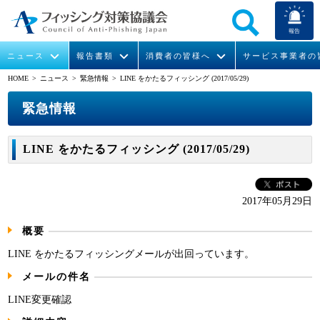
報告
ニュース
報告書類
消費者の皆様へ
サービス事業者の
HOME
> ニュース >
緊急情報
> LINE をかたるフィッシング (2017/05/29)
なりすまし送信メール対策について
フィッシングとは
ガイドライン
緊急情報
組織概要
緊急情報
今すぐできるフィッシング対策
フィッシングサイトURL提供
協議会からのお知らせ
フィッシングレポート
会長挨拶
LINE をかたるフィッシング (2017/05/29)
STOP. THINK. CONNECT.
フィッシングの報告
運営委員紹介
月次報告書
イベント
マンガでわかるフィッシング詐欺対策 5ヶ条
協議会WG報告書
ニュース記事集
活動
2017年05月29日
概要
WG活動
LINE をかたるフィッシングメールが出回っています。
メンバー
メールの件名
入会案内
LINE変更確認