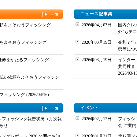
ニュース記事集
一覧
頼をよそおうフィッシング
2026年04月03日
国内クレ
外"もテコ入れ
をよそおうフィッシング
2026年03月19日
令和７年
勢等について
ド証券をかたるフィッシング
2026年03月19日
インター
共同捜査
2026/03
払い依頼をよそおうフィッシン
シング (2026/04/16)
イベント
一覧
/05 フィッシング報告状況（月次報
2026年02月12日
フィッシ
らせ
会 ご案内
シングレポート 2026 公開のお知
2026年01月21日
第12回