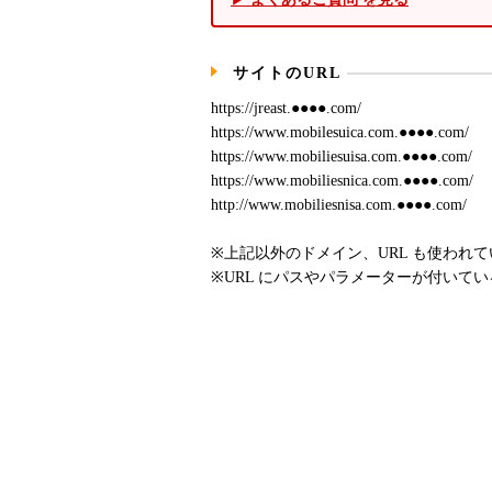
サイトのURL
https://jreast.●●●●.com/
https://www.mobilesuica.com.●●●●.com/
https://www.mobiliesuisa.com.●●●●.com/
https://www.mobiliesnica.com.●●●●.com/
http://www.mobiliesnisa.com.●●●●.com/
※上記以外のドメイン、URL も使われ
※URL にパスやパラメーターが付いて