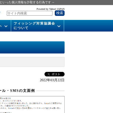
といった個人情報を詐取する行為です ～
Powered by Yahoo! JAPAN
せ
フィッシング対策協議会
へ
について
いて
組織概要
供
会長挨拶
運営委員紹介
活動
WG活動
2022年03月22日
メンバー
ール・SMSの文面例
入会案内
パンフレット