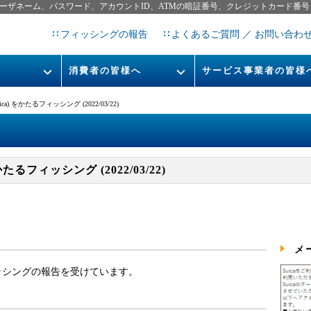
ーザネーム、パスワード、アカウントID、ATMの暗証番号、クレジットカード番号
フィッシングの報告
よくあるご質問 ／ お問い合わ
消費者の皆様へ
サービス事業者の皆様
フィッシングとは
なりすまし送信メール対策につ
a) をかたるフィッシング (2022/03/22)
フィッシングサイトURL提
レポート
今すぐできるフィッシング対策
STOP. THINK. CONNECT.
フィッシングの報告
たるフィッシング (2022/03/22)
告書
マンガでわかるフィッシング詐
欺対策 5ヶ条
メ
るフィッシングの報告を受けています。