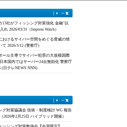
一覧
カ13社がフィッシング対策強化 金融"以
 2026/03/31（Impress Watch）
におけるサイバー空間をめぐる脅威の情
 2026/3/12 (警察庁)
ポール主導でサイバー犯罪の大規模国際
 日本国内ではサーバー24台無効化 警察庁
/13 (日テレNEWS NNN)
一覧
ング対策協議会 技術・制度検討 WG 報告
（2026年2月25日 ハイブリッド開催）
フィッシング対策勉強会【会員限定】