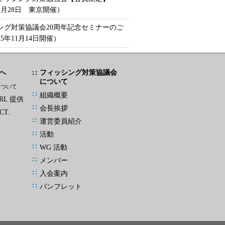
年1月28日 東京開催）
ング対策協議会20周年記念セミナーのご
25年11月14日開催）
へ
フィッシング対策協議会
について
について
組織概要
L 提供
会長挨拶
CT.
運営委員紹介
活動
WG 活動
メンバー
入会案内
パンフレット