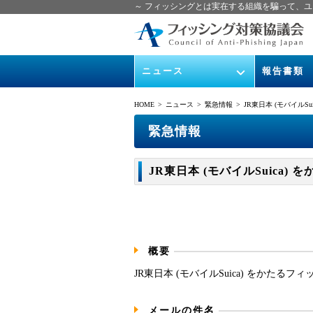
～ フィッシングとは実在する組織を騙って、ユ
ニュース
報告書類
緊急情報
ガイドライン
HOME
> ニュース >
緊急情報
> JR東日本 (モバイルSuic
協議会からのお知らせ
フィッシング
緊急情報
イベント
月次報告書
JR東日本 (モバイルSuica) をか
ニュース記事集
協議会WG報
概要
JR東日本 (モバイルSuica) をかた
メールの件名