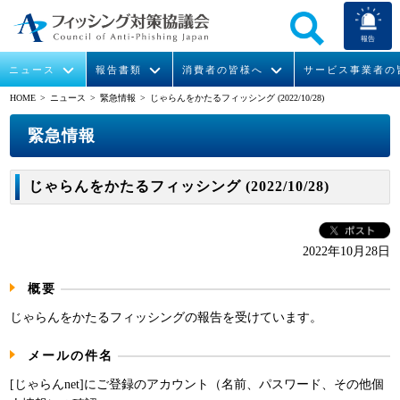
報告
ニュース
報告書類
消費者の皆様へ
サービス事業者の
HOME
> ニュース >
緊急情報
> じゃらんをかたるフィッシング (2022/10/28)
なりすまし送信メール対策について
フィッシングとは
ガイドライン
緊急情報
組織概要
緊急情報
今すぐできるフィッシング対策
フィッシングサイトURL提供
協議会からのお知らせ
フィッシングレポート
会長挨拶
じゃらんをかたるフィッシング (2022/10/28)
STOP. THINK. CONNECT.
フィッシングの報告
運営委員紹介
月次報告書
イベント
マンガでわかるフィッシング詐欺対策 5ヶ条
協議会WG報告書
ニュース記事集
活動
2022年10月28日
概要
WG活動
じゃらんをかたるフィッシングの報告を受けています。
メンバー
メールの件名
入会案内
[じゃらんnet]にご登録のアカウント（名前、パスワード、その他個