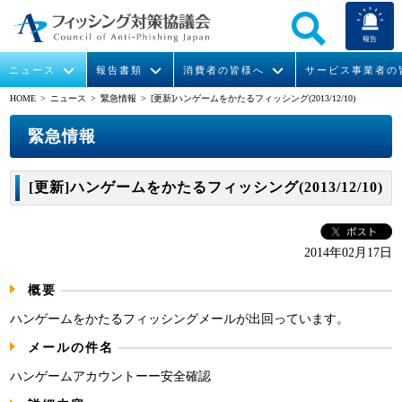
報告
ニュース
報告書類
消費者の皆様へ
サービス事業者の
HOME
> ニュース >
緊急情報
> [更新]ハンゲームをかたるフィッシング(2013/12/10)
なりすまし送信メール対策について
フィッシングとは
ガイドライン
緊急情報
組織概要
緊急情報
今すぐできるフィッシング対策
フィッシングサイトURL提供
協議会からのお知らせ
フィッシングレポート
会長挨拶
[更新]ハンゲームをかたるフィッシング(2013/12/10)
STOP. THINK. CONNECT.
フィッシングの報告
運営委員紹介
月次報告書
イベント
マンガでわかるフィッシング詐欺対策 5ヶ条
協議会WG報告書
ニュース記事集
活動
2014年02月17日
概要
WG活動
ハンゲームをかたるフィッシングメールが出回っています。
メンバー
メールの件名
入会案内
ハンゲームアカウントーー安全確認