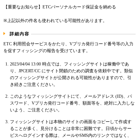
パンフレット
【重要なお知らせ】ETCパーソナルカード保証金を納める
※上記以外の件名も使われている可能性があります。
詳細内容
ETC 利用照会サービスをかたり、Vプリカ発行コード番号等の入力
を促すフィッシングの報告を受けています。
2023/04/04 13:00 時点では、フィッシングサイトは稼働中であ
り、JPCERT/CC にサイト閉鎖のための調査を依頼中です。類似
のフィッシングサイトが公開される可能性がありますので、引
き続きご注意ください。
このようなフィッシングサイトにて、メールアドレス (ID)、パ
スワード、Vプリカ発行コード番号、額面等を、絶対に入力しな
いよう、ご注意ください。
フィッシングサイトは本物のサイトの画面をコピーして作成す
ることが多く、見分けることは非常に困難です。日頃からサー
ビスへログインする際は、メールやSMS内のリンクではなく、