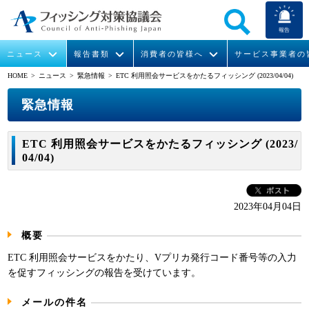
報告
ニュース
報告書類
消費者の皆様へ
サービス事業者の
HOME
> ニュース >
緊急情報
> ETC 利用照会サービスをかたるフィッシング (2023/04/04)
なりすまし送信メール対策について
フィッシングとは
ガイドライン
緊急情報
組織概要
緊急情報
今すぐできるフィッシング対策
フィッシングサイトURL提供
協議会からのお知らせ
フィッシングレポート
会長挨拶
ETC 利用照会サービスをかたるフィッシング (2023/
04/04)
STOP. THINK. CONNECT.
フィッシングの報告
運営委員紹介
月次報告書
イベント
マンガでわかるフィッシング詐欺対策 5ヶ条
協議会WG報告書
ニュース記事集
活動
2023年04月04日
WG活動
概要
メンバー
ETC 利用照会サービスをかたり、Vプリカ発行コード番号等の入力
を促すフィッシングの報告を受けています。
入会案内
メールの件名