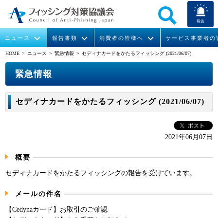
報告
ニュース
報告書類
消費者の皆様へ
サービス事業者の
HOME
> ニュース >
緊急情報
> セディナカードをかたるフィッシング (2021/06/07)
なりすまし送信メール対策について
フィッシングとは
ガイドライン
緊急情報
組織概要
緊急情報
今すぐできるフィッシング対策
フィッシングサイトURL提供
協議会からのお知らせ
フィッシングレポート
会長挨拶
セディナカードをかたるフィッシング (2021/06/07)
STOP. THINK. CONNECT.
フィッシングの報告
運営委員紹介
月次報告書
イベント
マンガでわかるフィッシング詐欺対策 5ヶ条
協議会WG報告書
ニュース記事集
活動
2021年06月07日
概要
WG活動
セディナカードをかたるフィッシングの報告を受けています。
メンバー
メールの件名
入会案内
【Cedynaカード】お取引のご確認