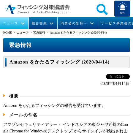
報告
ニュース
報告書類
消費者の皆様へ
サービス事業者の
HOME
> ニュース >
緊急情報
> Amazon をかたるフィッシング (2020/04/14)
なりすまし送信メール対策について
フィッシングとは
ガイドライン
緊急情報
組織概要
緊急情報
今すぐできるフィッシング対策
フィッシングサイトURL提供
協議会からのお知らせ
フィッシングレポート
会長挨拶
Amazon をかたるフィッシング (2020/04/14)
STOP. THINK. CONNECT.
フィッシングの報告
運営委員紹介
月次報告書
イベント
マンガでわかるフィッシング詐欺対策 5ヶ条
協議会WG報告書
ニュース記事集
活動
2020年04月14日
概要
WG活動
Amazon をかたるフィッシングの報告を受けています。
メンバー
メールの件名
入会案内
アマゾンセキュリティアラート:インドネシアの東ジャワ近郊のGoo
gle Chrome for Windows(デスクトップ)からサインインが検出されま