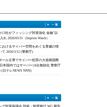
一覧
カ13社がフィッシング対策強化 金融"以
 2026/03/31（Impress Watch）
におけるサイバー空間をめぐる脅威の情
 2026/3/12 (警察庁)
ポール主導でサイバー犯罪の大規模国際
 日本国内ではサーバー24台無効化 警察庁
/13 (日テレNEWS NNN)
一覧
ング対策協議会 技術・制度検討 WG 報告