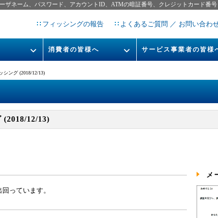
ーザネーム、パスワード、アカウントID、ATMの暗証番号、クレジットカード番号
フィッシングの報告
よくあるご質問 ／ お問い合わ
消費者の皆様へ
サービス事業者の皆様
フィッシングとは
なりすまし送信メール対策につ
ング (2018/12/13)
フィッシングサイトURL提
レポート
今すぐできるフィッシング対策
STOP. THINK. CONNECT.
フィッシングの報告
018/12/13)
告書
マンガでわかるフィッシング詐
欺対策 5ヶ条
メ
が出回っています。