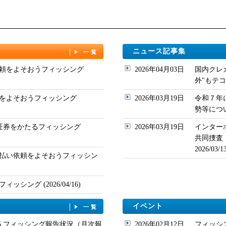
ニュース記事集
一覧
頼をよそおうフィッシング
2026年04月03日
国内クレ
外"もテコ入れ
をよそおうフィッシング
2026年03月19日
令和７年
勢等について
ド証券をかたるフィッシング
2026年03月19日
インター
共同捜査
2026/03
払い依頼をよそおうフィッシン
シング (2026/04/16)
イベント
一覧
/05 フィッシング報告状況（月次報
2026年02月12日
フィッシ