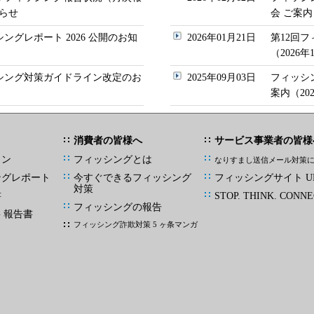
らせ
会 ご案内
シングレポート 2026 公開のお知
2026年01月21日
第12回
（2026
ッシング対策ガイドライン改定のお
2025年09月03日
フィッシ
案内（20
消費者の皆様へ
サービス事業者の皆様
イン
フィッシングとは
なりすまし送信メール対策
ングレポート
今すぐできるフィッシング
フィッシングサイト UR
対策
書
STOP. THINK. CONNE
フィッシングの報告
G 報告書
フィッシング詐欺対策 5 ヶ条マンガ