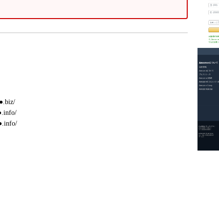
●.biz/
.info/
.info/