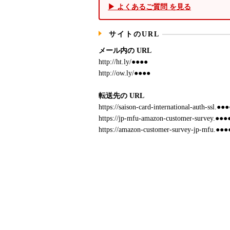
▶ よくあるご質問 を見る
サイトのURL
メール内の URL
http://ht.ly/●●●●
http://ow.ly/●●●●
転送先の URL
https://saison-card-international-auth-ssl.●●●
https://jp-mfu-amazon-customer-survey.●●●●
https://amazon-customer-survey-jp-mfu.●●●●