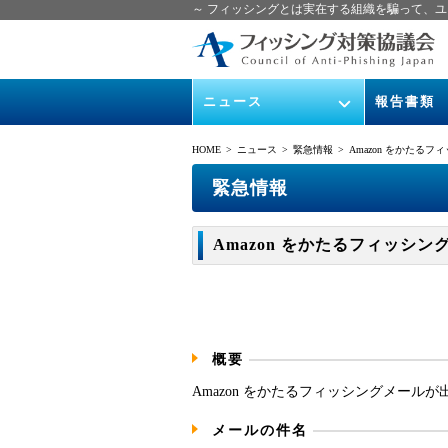
～ フィッシングとは実在する組織を騙って、ユ
ニュース
報告書類
緊急情報
ガイドライン
HOME
> ニュース >
緊急情報
> Amazon をかたるフィッシ
協議会からのお知らせ
フィッシング
緊急情報
イベント
月次報告書
Amazon をかたるフィッシング (2
ニュース記事集
協議会WG報
概要
Amazon をかたるフィッシングメール
メールの件名