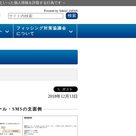
といった個人情報を詐取する行為です ～
Powered by Yahoo! JAPAN
せ
フィッシング対策協議会
へ
について
いて
組織概要
供
会長挨拶
運営委員紹介
活動
WG活動
2018年12月13日
メンバー
ール・SMSの文面例
入会案内
パンフレット