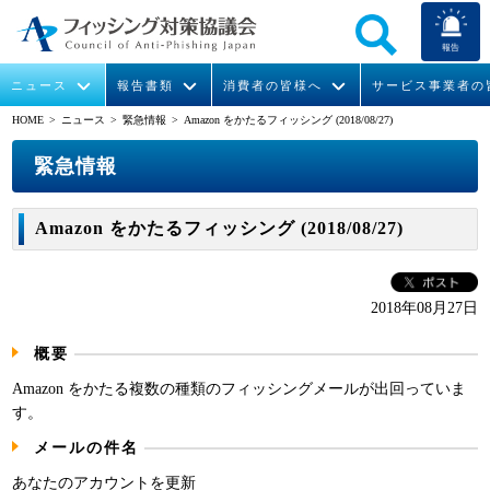
報告
ニュース
報告書類
消費者の皆様へ
サービス事業者の
HOME
> ニュース >
緊急情報
> Amazon をかたるフィッシング (2018/08/27)
なりすまし送信メール対策について
フィッシングとは
ガイドライン
緊急情報
組織概要
緊急情報
今すぐできるフィッシング対策
フィッシングサイトURL提供
協議会からのお知らせ
フィッシングレポート
会長挨拶
Amazon をかたるフィッシング (2018/08/27)
STOP. THINK. CONNECT.
フィッシングの報告
運営委員紹介
月次報告書
イベント
マンガでわかるフィッシング詐欺対策 5ヶ条
協議会WG報告書
ニュース記事集
活動
2018年08月27日
概要
WG活動
Amazon をかたる複数の種類のフィッシングメールが出回っていま
メンバー
す。
メールの件名
入会案内
あなたのアカウントを更新