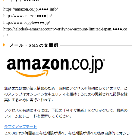
https://amazon.co.jp.●●●●.info/
http://www.amazon●●●●.jp/
http://www.bapple●●●●.jp/
http://helpdesk-amaznaccount-verifynow-account-limited-japan.●●●●.co
m/
メール・SMSの文面例