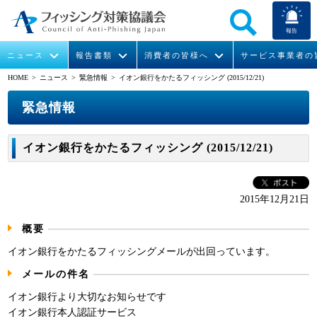
報告
ニュース
報告書類
消費者の皆様へ
サービス事業者の
HOME
> ニュース >
緊急情報
> イオン銀行をかたるフィッシング (2015/12/21)
なりすまし送信メール対策について
フィッシングとは
ガイドライン
緊急情報
組織概要
緊急情報
今すぐできるフィッシング対策
フィッシングサイトURL提供
協議会からのお知らせ
フィッシングレポート
会長挨拶
イオン銀行をかたるフィッシング (2015/12/21)
STOP. THINK. CONNECT.
フィッシングの報告
運営委員紹介
月次報告書
イベント
マンガでわかるフィッシング詐欺対策 5ヶ条
協議会WG報告書
ニュース記事集
活動
2015年12月21日
概要
WG活動
イオン銀行をかたるフィッシングメールが出回っています。
メンバー
メールの件名
入会案内
イオン銀行より大切なお知らせです
イオン銀行本人認証サービス